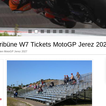
1
2
3
4
5
6
7
8
ribüne W7 Tickets MotoGP Jerez 20
arten MotoGP Jerez 2027