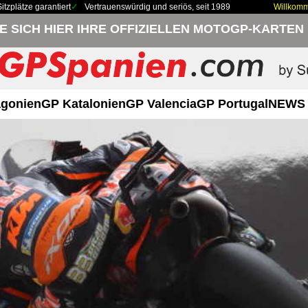
zplätze garantiert
Vertrauenswürdig und seriös, seit 1989
Willkom
IE SICH HIER IHRE OFFIZIELLEN MOTOGP-KARTEN
gonien
GP Katalonien
GP Valencia
GP Portugal
NEWS 