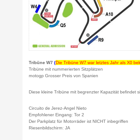
Tribüne W7
(
Die Tribüne W7 war letztes Jahr als X0 be
Tribüne mit nummerierten Sitzplätzen
motogp Grosser Preis von Spanien
Diese kleine Tribüne mit begrenzter Kapazität befinde
Circuito de Jerez-Angel Nieto
Empfohlener Eingang: Tor 2
Der Parkplatz für Motorräder ist NICHT inbegriffen
Riesenbildschirm: JA