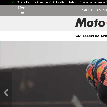
Online Kauf mit Garantie
Offizielle Tickets
Zusammenliegende Sit
Menu
SICHERN S
☰
GP Jerez
GP Ara