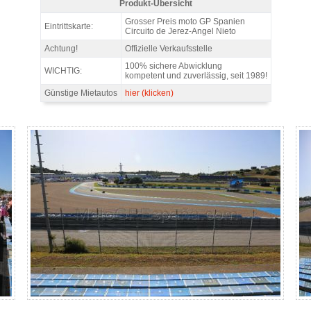
Produkt-Übersicht
Tribüne W7 Tickets MotoGP Jerez 2026 - Produkt-Übersicht
Grosser Preis moto GP Spanien
Eintrittskarte:
Circuito de Jerez-Angel Nieto
Achtung!
Offizielle Verkaufsstelle
100% sichere Abwicklung
WICHTIG:
kompetent und zuverlässig, seit 1989!
Günstige Mietautos
hier (klicken)