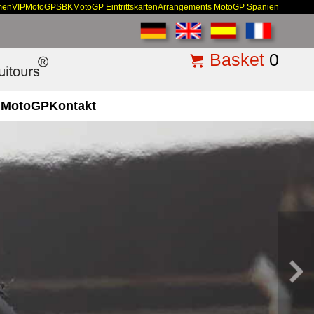
men
VIP
MotoGP
SBK
MotoGP Eintrittskarten
Arrangements MotoGP Spanien
Basket
0
MotoGP
Kontakt