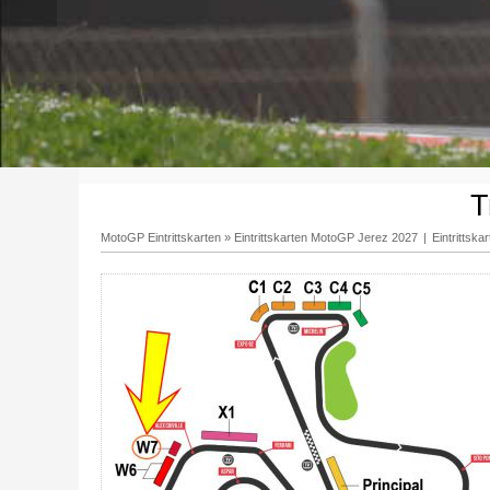
T
MotoGP Eintrittskarten
»
Eintrittskarten MotoGP Jerez 2027
|
Eintrittsk