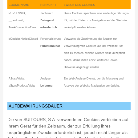
COOKIE-NAME
HERKUNFT
ZWECK DES COOKIES
PHPSESSID,
Technisch
Diese Cookies speichern eine eindeutige Sitzungs-
__tawkuuid,
Zwingend
ID, mit der Daten zur Navigation auf der Website
TawkConnectionTime
erforderlich
verknüpft werden können.
bCookiesNoticeClosed
Personalisierung
Verwaltet die Zustimmung der Nutzer zur
Funktionalität
Verwendung von Cookies auf der Website, um
sich zu merken, welche Nutzer diese akzeptiert
haben, damit ihnen keine weiteren Cookie-
Hinweise angezeigt werden.
AStatsVisits,
Analyse
Ein Web-Analyse-Dienst, der die Messung und
aStatsProductsVisits
Leistung
Analyse der Website-Navigation ermöglicht.
AUFBEWAHRUNGSDAUER
Die von SUITOURS, S.A. verwendeten Cookies verbleiben auf
Ihrem Gerät für den Zeitraum, der zur Erfüllung ihres
ursprünglichen Zwecks erforderlich ist, jedoch nicht länger als