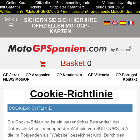
Online Kauf
Offizielle
Zusammenliegende
Vertrauenswürdig und
mit Garantie
Tickets
Sitzplätze garantiert
seriös, seit 1989
Willkommen
VIP
MotoGP
SBK
MotoGP Eintrittskarten
Arrangements MotoGP Spanien
Menu
SICHERN SIE SICH HIER IHRE
☰
OFFIZIELLEN MOTOGP-
KARTEN
Basket
0
GP Jerez
GP Aragonien
GP Katalonien
GP Valencia
GP Portugal
NEWS MotoGP
Kontakt
Cookie-Richtlinie
COOKIE-RICHTLINIE
Die Cookie-Erklärung ist ein wesentlicher Bestandteil der
Datenschutzbestimmungen der Website von SUITOURS, S.A.,
die im Folgenden als "Website" bezeichnet wird. Durch den