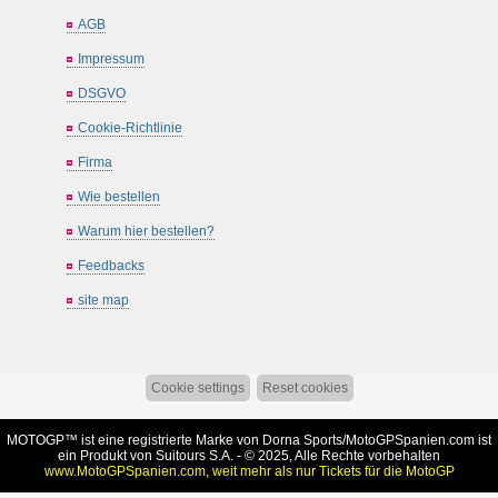
AGB
Impressum
DSGVO
Cookie-Richtlinie
Firma
Wie bestellen
Warum hier bestellen?
Feedbacks
site map
Cookie settings
Reset cookies
MOTOGP™ ist eine registrierte Marke von Dorna Sports/
MotoGPSpanien.com
ist
ein Produkt von Suitours S.A. - © 2025, Alle Rechte vorbehalten
www.MotoGPSpanien.com, weit mehr als nur Tickets für die MotoGP