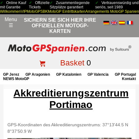
Online Kauf
Offizielle
Zusammenliegende
Vertrauenswürdig und
mit Garantie
Tickets
Sitzplätze garantiert
seriös, seit 1989
Willkommen
VIP
MotoGP
SBK
MotoGP Eintrittskarten
Arrangements MotoGP Spanien
Menu
SICHERN SIE SICH HIER IHRE
☰
OFFIZIELLEN MOTOGP-
KARTEN
Basket
0
GP Jerez
GP Aragonien
GP Katalonien
GP Valencia
GP Portugal
NEWS MotoGP
Kontakt
Akkreditierungszentrum
Portimao
GPS-Koordinaten des Akkreditierungszentrums: 37°13'44.5 N
8°37'50.9 W