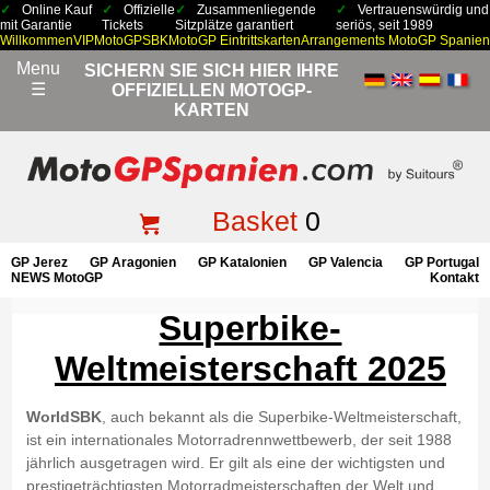
Online Kauf
Offizielle
Zusammenliegende
Vertrauenswürdig und
mit Garantie
Tickets
Sitzplätze garantiert
seriös, seit 1989
Willkommen
VIP
MotoGP
SBK
MotoGP Eintrittskarten
Arrangements MotoGP Spanien
Menu
SICHERN SIE SICH HIER IHRE
☰
OFFIZIELLEN MOTOGP-
KARTEN
Basket
0
GP Jerez
GP Aragonien
GP Katalonien
GP Valencia
GP Portugal
NEWS MotoGP
Kontakt
Superbike-
Weltmeisterschaft 2025
WorldSBK
, auch bekannt als die Superbike-Weltmeisterschaft,
ist ein internationales Motorradrennwettbewerb, der seit 1988
jährlich ausgetragen wird. Er gilt als eine der wichtigsten und
prestigeträchtigsten Motorradmeisterschaften der Welt und