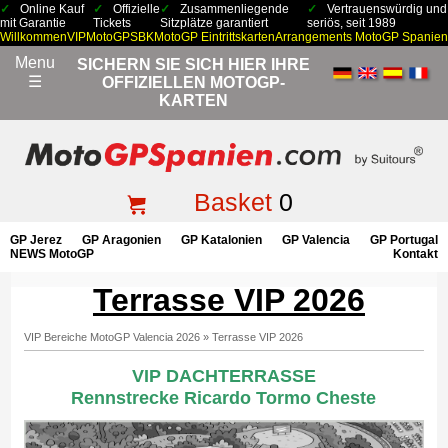
Online Kauf
Offizielle
Zusammenliegende
Vertrauenswürdig und
mit Garantie
Tickets
Sitzplätze garantiert
seriös, seit 1989
Willkommen
VIP
MotoGP
SBK
MotoGP Eintrittskarten
Arrangements MotoGP Spanien
Menu
SICHERN SIE SICH HIER IHRE
☰
OFFIZIELLEN MOTOGP-
KARTEN
Basket
0
GP Jerez
GP Aragonien
GP Katalonien
GP Valencia
GP Portugal
NEWS MotoGP
Kontakt
Terrasse VIP 2026
VIP Bereiche MotoGP Valencia 2026
»
Terrasse VIP 2026
VIP DACHTERRASSE
Rennstrecke Ricardo Tormo Cheste