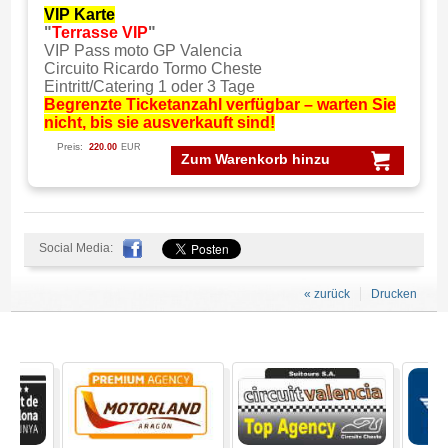
VIP Karte
"
Terrasse VIP
"
VIP Pass moto GP Valencia
Circuito Ricardo Tormo Cheste
Eintritt/Catering 1 oder 3 Tage
Begrenzte Ticketanzahl verfügbar – warten Sie
nicht, bis sie ausverkauft sind!
Preis:
220.00
EUR
Zum Warenkorb hinzu
Social Media:
« zurück
Drucken