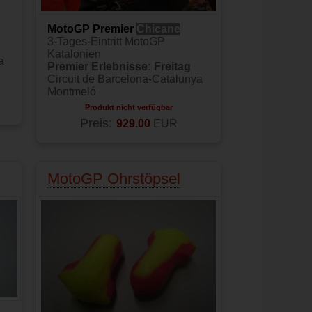
MotoGP Premier
Chicane
3-Tages-Eintritt MotoGP
Katalonien
a
Premier Erlebnisse: Freitag
Circuit de Barcelona-Catalunya
Montmeló
Produkt nicht verfügbar
Preis:
929.00
EUR
MotoGP Ohrstöpsel