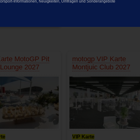
 Motorsport-Informationen, Neuigkeiten, Umfragen und Sonderangebote
ien
Produkt nicht verfügbar
Produkt nicht verfügbar
Preis:
105.00
EUR
Preis:
143.00
EUR
arte MotoGP Pit
motogp VIP Karte
 Lounge 2027
Montjuic Club 2027
rte
VIP Karte