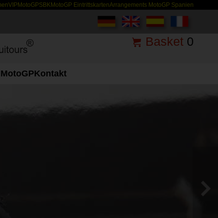
men
VIP
MotoGP
SBK
MotoGP Eintrittskarten
Arrangements MotoGP Spanien
Basket
0
MotoGP
Kontakt