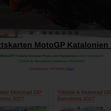
1
2
3
4
5
6
7
8
ittskarten MotoGP Katalonien
MotoGP Tickets Grosser Preis von Katalonen
ohne Unterkunft
Circuit de Barcelona-Catalunya Montmelo
Kombipacks mit Hotels
(
hier
)
latz Motorrad GP
Tribüne A Motorrad G
elona 2027
Barcelona 2027