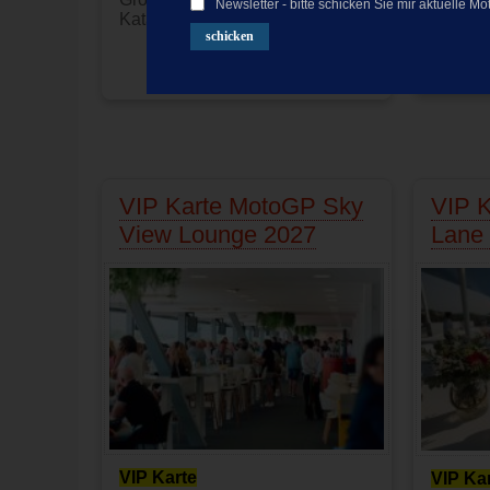
Newsletter - bitte schicken Sie mir aktuelle
Katalon
Katalonien
Produkt nicht verfügbar
Preis:
200.00
EUR
VIP Karte MotoGP Sky
VIP K
View Lounge 2027
Lane
VIP Karte
VIP Ka