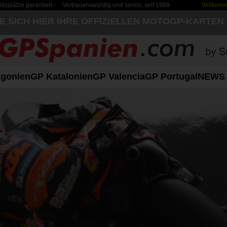
zplätze garantiert
Vertrauenswürdig und seriös, seit 1989
Willkom
IE SICH HIER IHRE OFFIZIELLEN MOTOGP-KARTEN
gonien
GP Katalonien
GP Valencia
GP Portugal
NEWS 