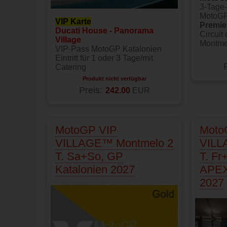
3-Tage-E
MotoGP
VIP Karte
Premier
Ducati House - P
anorama
Circuit
Village
Montme
VIP-Pass MotoGP Katalonien
Eintritt für 1 oder 3 Tage/mit
Catering
Produkt nicht verfügbar
Preis:
242.00
EUR
MotoGP VIP
Moto
VILLAGE™ Montmelo 2
VILL
T. Sa+So, GP
T. F
Katalonien 2027
APEX
2027