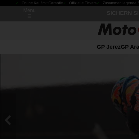
Online Kauf mit Garantie
Offizielle Tickets
Zusammenliegende Sit
Menu
SICHERN S
☰
GP Jerez
GP Ara