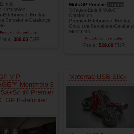
intritt
MotoGP Premier
Trophy
 Katalonien
3-Tages-Eintritt MotoGP
-Erlebnisse: Freitag
Katalonien
 de Barcelona-Catalunya
Premier Erlebnisse: Freitag
ló
Circuit de Barcelona-Cataluny
Montmeló
Produkt nicht verfügbar
Preis:
389.00
EUR
Produkt nicht verfügbar
Preis:
529.00
EUR
GP VIP
Motorrad USB Stick
AGE™ Montmelo 3
r+Sa+So @ Premier
, GP Katalonien