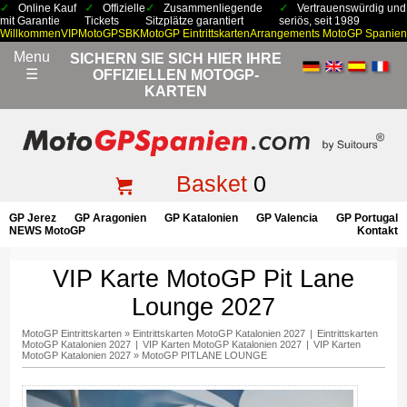
Online Kauf
Offizielle
Zusammenliegende
Vertrauenswürdig und
mit Garantie
Tickets
Sitzplätze garantiert
seriös, seit 1989
Willkommen
VIP
MotoGP
SBK
MotoGP Eintrittskarten
Arrangements MotoGP Spanien
Menu
SICHERN SIE SICH HIER IHRE
☰
OFFIZIELLEN MOTOGP-
KARTEN
Basket
0
GP Jerez
GP Aragonien
GP Katalonien
GP Valencia
GP Portugal
NEWS MotoGP
Kontakt
VIP Karte MotoGP Pit Lane
Lounge 2027
MotoGP Eintrittskarten
»
Eintrittskarten MotoGP Katalonien 2027
|
Eintrittskarten
MotoGP Katalonien 2027
|
VIP Karten MotoGP Katalonien 2027
|
VIP Karten
MotoGP Katalonien 2027
»
MotoGP PITLANE LOUNGE