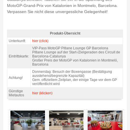
MotoGP-Grand-Prix von Katalonien in Montmelo, Barcelona.
Verpassen Sie nicht diese unvergessliche Gelegenheit!
Produkt-Übersicht
VIP Karte MotoGP Pit Lane Lounge 2027 - Produkt-Übersicht
Unterkunft:
hier (click)
VIP-Pass MotoGP Pitlane Lounge GP Barcelona
Pitlane Lounge auf der Start-/Zielgeraden des Circuit de
Eintrittskarte:
Barcelona-Catalunya
Großer Preis der MotoGP von Katalonien in Montmeló,
Barcelona
Donnerstag: Besuch der Boxengasse (Bestätigung
ausstehend/begrenzte Kapazität)
Achtung!
Gem. offiziellem Zeitplan, der einige Tage vor dem GP
veröffentlicht wird
Günstige
hier (klicken)
Mietautos
VIP Karte MotoGP Pit Lane Lounge 2027 - Gallerie 4