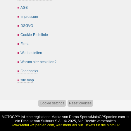
AGB
Impressum
DSGVO
Cookie-Richtlinie
Firma
Wie bestellen
Warum hier bestellen?
Feedbacks
site map
Cookie settings
Reset cookies
MOTOGP™ ist eine registrierte Marke von Dorna Sports/
MotoGPSpanien.com
ist
ein Produkt von Suitours S.A. - © 2025, Alle Rechte vorbehalten
www.MotoGPSpanien.com, weit mehr als nur Tickets für die MotoGP