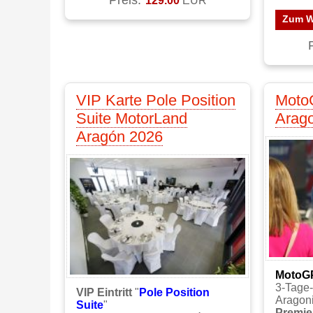
Zum W
VIP Karte Pole Position
Moto
Suite MotorLand
Arag
Aragón 2026
MotoG
3-Tage-
VIP Eintritt
"
Pole Position
Aragon
Suite
"
Premier