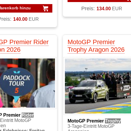
arenkorb hinzu
Preis:
134.00
EUR
Preis:
140.00
EUR
GP Premier Rider
MotoGP Premier
on 2026
Trophy Aragon 2026
P Premier
Rider
Eintritt MotoGP
MotoGP Premier
Trophy
ien
3-Tage-Eintritt MotoGP
-Erlebnisse: Freitag