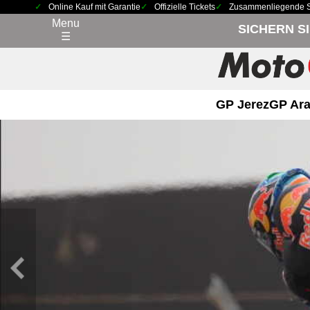
Online Kauf mit Garantie
Offizielle Tickets
Zusammenliegende Sit
Menu
SICHERN S
☰
GP Jerez
GP Ara