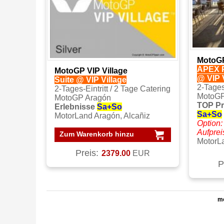
MotoGP
APEX P
MotoGP VIP Village
@ VIP 
Suite @ VIP Village
2-Tages
2-Tages-Eintritt / 2 Tage Catering
MotoGP
MotoGP Aragón
TOP Pr
Erlebnisse
Sa+So
Sa+So
MotorLand Aragón, Alcañiz
Option:
Aufprei
Zum Warenkorb hinzu
MotorLa
Preis:
2379.00
EUR
P
m