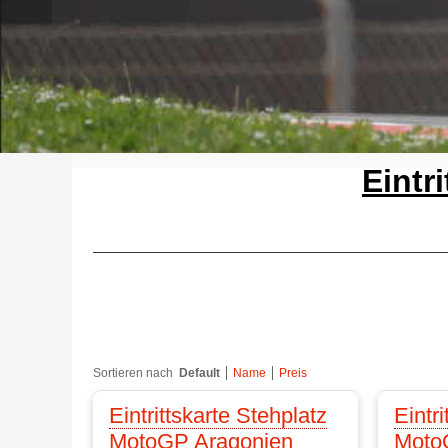
Eintr
Sortieren nach
Default
Name
Preis
Eintrittskarte Stehplatz
Eintr
MotoGP Aragonien
Moto