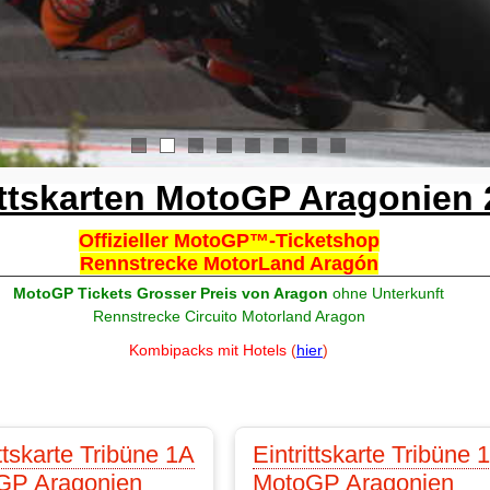
1
2
3
4
5
6
7
8
ittskarten MotoGP Aragonien
Offizieller MotoGP™-Ticketshop
Rennstrecke MotorLand Aragón
MotoGP Tickets Grosser Preis von Aragon
ohne Unterkunft
Rennstrecke Circuito Motorland Aragon
Kombipacks mit Hotels
(
hier
)
ittskarte Tribüne 1A
Eintrittskarte Tribüne 
GP Aragonien
MotoGP Aragonien