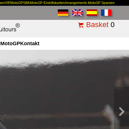
men
VIP
MotoGP
SBK
MotoGP Eintrittskarten
Arrangements MotoGP Spanien
Basket
0
MotoGP
Kontakt