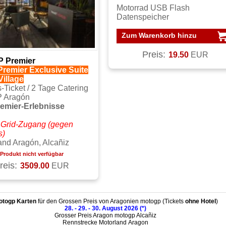
Motorrad USB Flash
Datenspeicher
Zum Warenkorb hinzu
Preis:
19.50
EUR
 Premier
remier Exclusive Suite
Village
-Ticket / 2 Tage Catering
 Aragón
emier-Erlebnisse
 Grid-Zugang (gegen
s)
nd Aragón, Alcañiz
Produkt nicht verfügbar
reis:
3509.00
EUR
otogp Karten
für den Grossen Preis von Aragonien motogp (Tickets
ohne Hotel
)
28. - 29. - 30. August 2026 (*)
Grosser Preis Aragon motogp Alcañiz
Rennstrecke Motorland Aragon