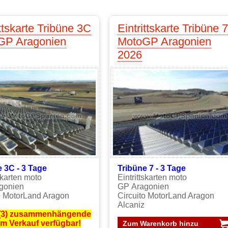
ittskarte Tribüne 3C
Eintrittskarte Tribüne 7
GP Aragonien
MotoGP Aragonien
2026
 3C - 3 Tage
Tribüne 7 - 3 Tage
tskarten moto
Eintrittskarten moto
gonien
GP Aragonien
o MotorLand Aragon
Circuito MotorLand Aragon
Alcaniz
 (3) zusammenhängende
im Verkauf verfügbar!
Zum Warenkorb hinzu