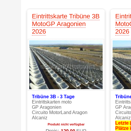
Eintrittskarte Tribüne 3B
Eintr
MotoGP Aragonien
Moto
2026
2026
Tribüne 3B - 3 Tage
Tribüne
Eintrittskarten moto
Eintrit
GP Aragonien
GP Ara
Circuito MotorLand Aragon
Circuit
Alcaniz
Alcaniz
Letzte
Produkt nicht verfügbar
Plätze 
Preis:
129.00
EUR