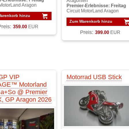
Aragonien
 MotorLand Aragon
Premier-Erlebnisse: Freitag
Circuit MotorLand Aragon
arenkorb hinzu
Zum Warenkorb hinzu
Preis:
359.00
EUR
Preis:
399.00
EUR
GP VIP
Motorrad USB Stick
AGE™ Motorland
 Sa+So @ Premier
, GP Aragon 2026