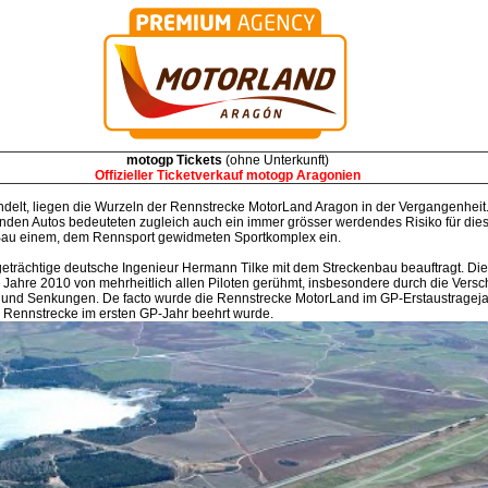
motogp Tickets
(ohne Unterkunft)
Offizieller Ticketverkauf motogp Aragonien
delt, liegen die Wurzeln der Rennstrecke MotorLand Aragon in der Vergangenheit.
nden Autos bedeuteten zugleich auch ein immer grösser werdendes Risiko für diese
um Bau einem, dem Rennsport gewidmeten Sportkomplex ein.
stigeträchtige deutsche Ingenieur Hermann Tilke mit dem Streckenbau beauftragt. 
ahre 2010 von mehrheitlich allen Piloten gerühmt, insbesondere durch die Vers
gen und Senkungen. De facto wurde die Rennstrecke MotorLand im GP-Erstaustrageja
 Rennstrecke im ersten GP-Jahr beehrt wurde.