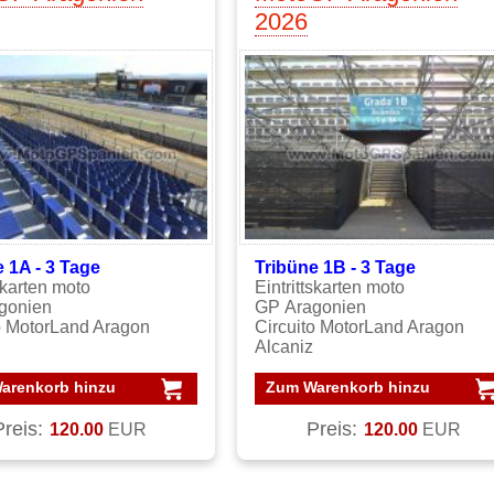
2026
 1A - 3
Tage
Tribüne 1B - 3
Tage
tskarten moto
Eintrittskarten moto
gonien
GP Aragonien
o MotorLand Aragon
Circuito MotorLand Aragon
Alcaniz
arenkorb hinzu
Zum Warenkorb hinzu
Preis:
Preis:
120.00
EUR
120.00
EUR