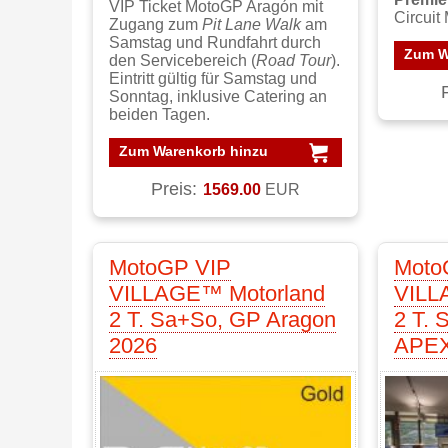
VIP Ticket MotoGP Aragón mit
Circuit
Zugang zum
Pit Lane Walk
am
Samstag und Rundfahrt durch
Zum W
den Servicebereich (
Road Tour
).
Eintritt gültig für Samstag und
Sonntag, inklusive Catering an
beiden Tagen.
Zum Warenkorb hinzu
Preis:
1569.00
EUR
MotoGP VIP
Moto
VILLAGE™ Motorland
VILL
2 T. Sa+So, GP Aragon
2 T.
2026
APEX