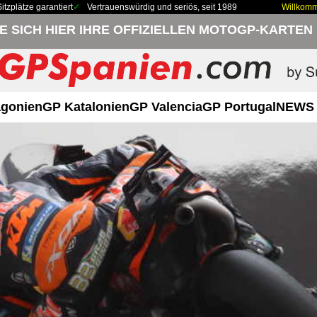
zplätze garantiert
Vertrauenswürdig und seriös, seit 1989
Willkom
IE SICH HIER IHRE OFFIZIELLEN MOTOGP-KARTEN
gonien
GP Katalonien
GP Valencia
GP Portugal
NEWS 