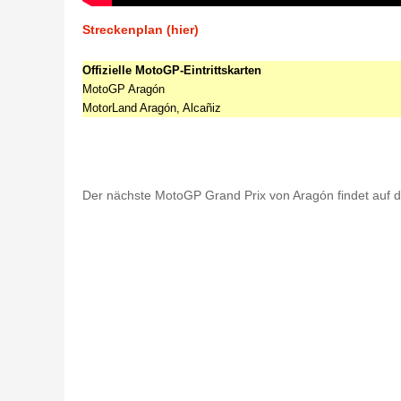
Streckenplan (hier)
Offizielle MotoGP-Eintrittskarten
MotoGP Aragón
MotorLand Aragón, Alcañiz
Der nächste MotoGP Grand Prix von Aragón findet auf de