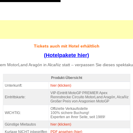
Tickets auch mit Hotel erhältlich
(Hotelpakete hier)
m MotorLand Aragón in Alcañiz statt – verpassen Sie dieses spektakulä
Produkt-Übersicht
MotoGP VIP VILLAGE™ Motorland 2 T. Sa+So @ Premier APEX, GP Aragon 2026
Unterkunft:
hier (klicken)
VIP-Eintritt MotoGP PREMIER Apex
Eintrittskarte:
Rennstrecke Circuito MotorLand Aragón, Alcañiz
Großer Preis von Aragonien MotoGP
Offizielle Verkaufsstelle
WICHTIG:
100% sichere Buchung!
Experten an Ihrer Seite, seit 1989!
Günstige Mietautos
hier (klicken)
Kurtaxe NICHT inbegriffen
PDF ansehen (hier)