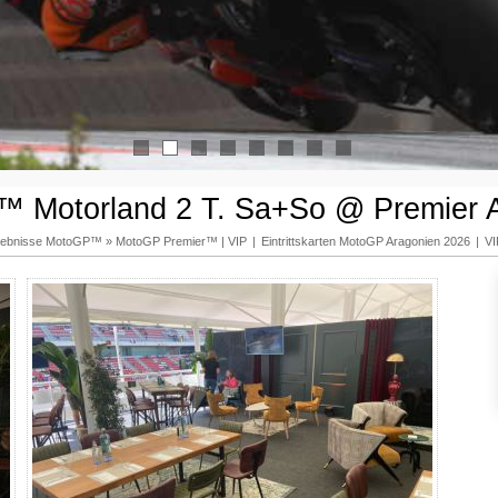
1
2
3
4
5
6
7
8
 Motorland 2 T. Sa+So @ Premier 
rlebnisse MotoGP™
»
MotoGP Premier™ | VIP
|
Eintrittskarten MotoGP Aragonien 2026
|
VI