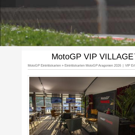
MotoGP VIP VILLAGE™
MotoGP Eintrittskarten
»
Eintrittskarten MotoGP Aragonien 2026
|
VIP E