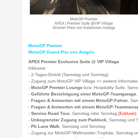
MotoGP Premier
APEX | Premier Suite @VIP Village
Grosser Preis von Katalonien motogp
MotoGP Premier
MotoGP Grand Prix von Aragón
APEX Premier Exclusive Suite @ VIP Village
Inklusive:
- 2-Tages-Eintritt (Samstag und Sonntag)
- Zugang zum MotoGP VIP Village >> weitere Informati
-
MotoGP Premier Lounge
bzw. Hospitality Suite, Sam
-
Geführte Besichtigung einer MotoGP-Teamgarage
-
Fragen & Antworten mit einem MotoGP-Fahrer
, Sa
-
Fragen & Antworten mit einem MotoGP-Teammana
-
Service Road Tour
, Samstag oder Sonntag [
Exklusiv
]
-
Unbegrenzter Zugang zum Paddock
, Samstag und 
-
Pit Lane Walk
, Samstag und Sonntag
- Zugang zur MotoGP-Weltmeister-Trophäe, Samstag u