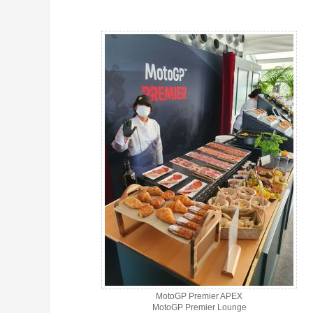
MotoGP VIP VILLAGE™ Motorland 2 T. Sa+So @ Premier APEX, G
MotoGP Premier APEX
MotoGP Premier Lounge