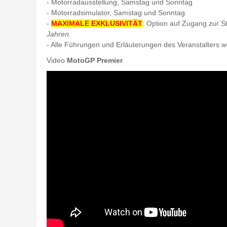
- Motorradausstellung, Samstag und Sonntag
- Motorradsimulator, Samstag und Sonntag
-
MAXIMALE EXKLUSIVITÄT
: Option auf Zugang zur S
Jahren.
- Alle Führungen und Erläuterungen des Veranstalters w
Video
MotoGP Premier