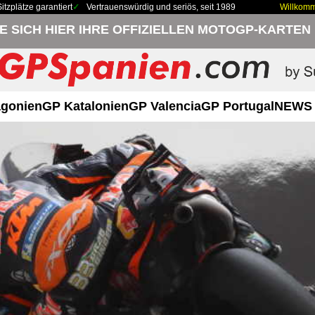
zplätze garantiert
Vertrauenswürdig und seriös, seit 1989
Willkom
IE SICH HIER IHRE OFFIZIELLEN MOTOGP-KARTEN
gonien
GP Katalonien
GP Valencia
GP Portugal
NEWS 