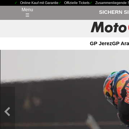
Online Kauf mit Garantie
Offizielle Tickets
Zusammenliegende Sit
Menu
SICHERN S
☰
GP Jerez
GP Ara