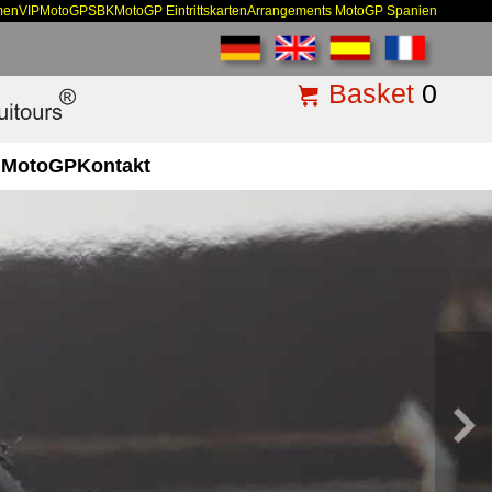
men
VIP
MotoGP
SBK
MotoGP Eintrittskarten
Arrangements MotoGP Spanien
Basket
0
MotoGP
Kontakt