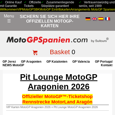
Online Kauf
Offizielle
Zusammenliegende
Vertrauenswürdig und
mit Garantie
Tickets
Sitzplätze garantiert
seriös, seit 1989
Willkommen
VIP
MotoGP
SBK
MotoGP Eintrittskarten
Arrangements MotoGP Spanien
Menu
SICHERN SIE SICH HIER IHRE
☰
OFFIZIELLEN MOTOGP-
KARTEN
Basket
0
GP Jerez
GP Aragonien
GP Katalonien
GP Valencia
GP Portugal
NEWS MotoGP
Kontakt
Pit Lounge MotoGP
Aragonien 2026
Offizieller MotoGP™-Ticketshop
Rennstrecke MotorLand Aragón
VIP Karten MotoGP Aragonien 2026
»
Pit Lounge MotoGP Aragonien 2026