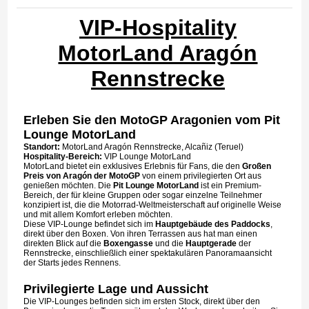
VIP-Hospitality
MotorLand Aragón
Rennstrecke
Erleben Sie den MotoGP Aragonien vom Pit
Lounge MotorLand
Standort:
MotorLand Aragón Rennstrecke, Alcañiz (Teruel)
Hospitality-Bereich:
VIP Lounge MotorLand
MotorLand bietet ein exklusives Erlebnis für Fans, die den
Großen
Preis von Aragón der MotoGP
von einem privilegierten Ort aus
genießen möchten. Die
Pit Lounge MotorLand
ist ein Premium-
Bereich, der für kleine Gruppen oder sogar einzelne Teilnehmer
konzipiert ist, die die Motorrad-Weltmeisterschaft auf originelle Weise
und mit allem Komfort erleben möchten.
Diese VIP-Lounge befindet sich im
Hauptgebäude des Paddocks
,
direkt über den Boxen. Von ihren Terrassen aus hat man einen
direkten Blick auf die
Boxengasse
und die
Hauptgerade
der
Rennstrecke, einschließlich einer spektakulären Panoramaansicht
der Starts jedes Rennens.
Privilegierte Lage und Aussicht
Die VIP-Lounges befinden sich im ersten Stock, direkt über den