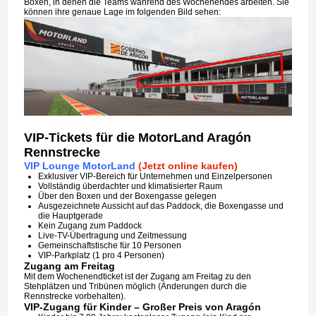
Boxen, in denen die Teams während des Wochenendes arbeiten. Sie
können ihre genaue Lage im folgenden Bild sehen:
VIP-Tickets für die MotorLand Aragón
Rennstrecke
VIP Lounge MotorLand
(Jetzt online kaufen)
Exklusiver VIP-Bereich für Unternehmen und Einzelpersonen
Vollständig überdachter und klimatisierter Raum
Über den Boxen und der Boxengasse gelegen
Ausgezeichnete Aussicht auf das Paddock, die Boxengasse und
die Hauptgerade
Kein Zugang zum Paddock
Live-TV-Übertragung und Zeitmessung
Gemeinschaftstische für 10 Personen
VIP-Parkplatz (1 pro 4 Personen)
Zugang am Freitag
Mit dem Wochenendticket ist der Zugang am Freitag zu den
Stehplätzen und Tribünen möglich (Änderungen durch die
Rennstrecke vorbehalten).
VIP-Zugang für Kinder – Großer Preis von Aragón