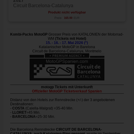
2027
Circuit Barcelona-Catalunya
Produkt nicht verfügbar
Preis:
165.00
EUR
Kombi-Packs MotoGP
Grosser Preis von KATALONIEN der Motorrad-
WM
(Tickets mit Hotel)
15. - 16. - 17. Mai 2026 (*)
Katalanischer MotoGP in Barelona
Circuit de Barcelona-Catalunya, Montmelo
motogp Tickets mit Unterkunft
Offizieller MotoGP Ticketverkauf Spanien
Distanz von den Hotels zur Rennstrecke (+/-) der 3 angebotenen
Destinationen:
-
COSTA
(Calella-Malgrat) =35-40 Min.
-
LLORET
=45 Min.
-
BARCELONA
=25-30 Min.
Die Barcelona Rennstrecke
CIRCUIT DE BARCELONA-
CATALUNYA, auch Katalonien-Ring genannt,
wurde im September