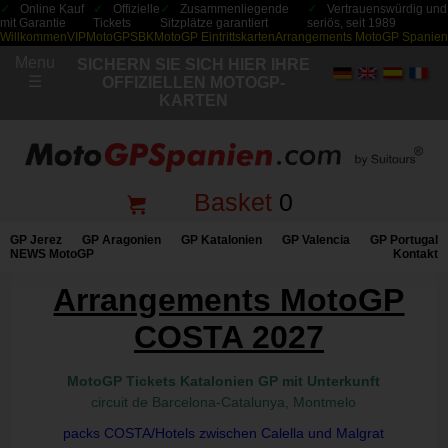
Online Kauf
Offizielle
Zusammenliegende
Vertrauenswürdig und
mit Garantie
Tickets
Sitzplätze garantiert
seriös, seit 1989
Willkommen
VIP
MotoGP
SBK
MotoGP Eintrittskarten
Arrangements MotoGP Spanien
Menu
SICHERN SIE SICH HIER IHRE
☰
OFFIZIELLEN MOTOGP-
KARTEN
Basket
0
GP Jerez
GP Aragonien
GP Katalonien
GP Valencia
GP Portugal
NEWS MotoGP
Kontakt
Arrangements MotoGP
COSTA 2027
MotoGP Tickets Katalonien GP mit Unterkunft
circuit de Barcelona-Catalunya, Montmelo
packs COSTA/Hotels zwischen Calella und Malgrat