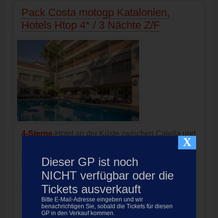
Pack Costa motogp Katalonien,
Hotels Htop 4* / 3 Nächte Z/F
4-Sterne
-Hotel an der Küste zwischen Calella und
X
Santa Susanna:
HTop Amaika/Jadhe (Calella
Palace)/
Pineda Palace nur für Erwachsene
Dieser GP ist noch
+18
/Royal Sun/Royal Sun Suites
Entfernung zum Circuit:
35 Minuten
NICHT verfügbar oder die
Paket beinhaltet Hotel und Eintritt
Moto GP
Catalunya 2027
Tickets ausverkauft
Circuit de Barcelona-Catalunya
Bitte E-Mail-Adresse eingeben und wir
benachrichtigen Sie, sobald die Tickets für diesen
Produkt nicht verfügbar
GP in den Verkauf kommen.
Preis:
249.00
EUR