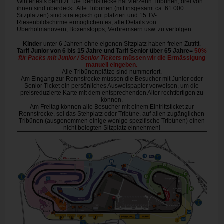
Wintertests benützt. Die Rennstrecke hat vierzehn Tribünen, drei von
ihnen sind überdeckt. Alle Tribünen (mit insgesamt ca. 61.000
Sitzplätzen) sind strategisch gut platziert und 15 TV-
Riesenbildschirme ermöglichen es, alle Details von
Überholmanövern, Boxenstopps, Verbremsern usw. zu verfolgen.
Kinder
unter 6 Jahren ohne eigenen Sitzplatz haben freien Zutritt.
Tarif Junior von 6 bis 15 Jahre und Tarif Senior über 65 Jahre=
50%
für Packs mit Junior / Senior Tickets
müssen wir die Ermässigung
manuell eingeben.
Alle Tribünenplätze sind nummeriert.
Am Eingang zur Rennstrecke müssen die Besucher mit Junior oder
Senior Ticket ein persönliches Ausweispapier vorweisen, um die
preisreduzierte Karte mit dem entsprechenden Alter rechtfertigen zu
können.
Am Freitag können alle Besucher mit einem Eintrittsticket zur
Rennstrecke, sei das Stehplatz oder Tribüne, auf allen zugänglichen
Tribünen (ausgenommen einige wenige spezifische Tribünen) einen
nicht belegten Sitzplatz einnehmen!