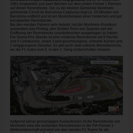
1991 eingeweiht, just zwei Wochen vor dem ersten Formel 1 Rennen
auf dieser Rennstrecke. Der zu der kleinen Gemeinde Montmelo
gehörende Circuit de Barcelona-Catalunya liegt ca. 20 Minuten von
Barcelona entfernt und ist ein Musterbeispiel einer modernen und gut
konzipierten Rennstrecke.
Bei den meisten Fahrern sehr beliebt, hat der Montmelo-Rundkurs
ausserdem das Privileg, den Großen Preis von Spanien seit der
Eröffnung der Rennstrecke ununterbrochen ausgetragen zu haben.
Die Grand-Prix-Strecke ist eine moderne Rennstrecke mit 8 Rechts-
und 5 Linkskurven, sowie 3 weit geschwungene, schnelle Kurven und
2 langgezogene Geraden. Es gibt auch zwei extreme Bremsbereiche,
wo die F1-Autos vom 6. in den 2. Gang runterschalten müssen.
Aufgrund seiner grosszügigen Auslaufzonen ist die Rennstrecke von
Montmelo eine der sichersten Rennstrecken in der FIA-Formel-1-
Weltmeisterschaft und wird von den meisten F1-Teams für die