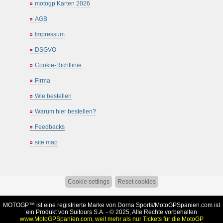
motogp Karten 2026
AGB
Impressum
DSGVO
Cookie-Richtlinie
Firma
Wie bestellen
Warum hier bestellen?
Feedbacks
site map
Cookie settings
Reset cookies
MOTOGP™ ist eine registrierte Marke von Dorna Sports/
MotoGPSpanien.com
ist
ein Produkt von Suitours S.A. - © 2025, Alle Rechte vorbehalten
www.MotoGPSpanien.com, weit mehr als nur Tickets für die MotoGP