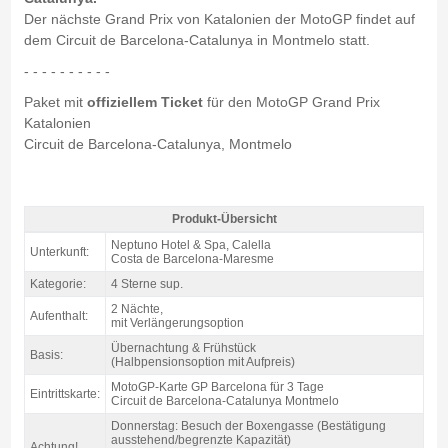
Der nächste Grand Prix von Katalonien der MotoGP findet auf
dem Circuit de Barcelona-Catalunya in Montmelo statt.
- - - - - - - - - -
Paket mit
offiziellem Ticket
für den MotoGP Grand Prix
Katalonien
Circuit de Barcelona-Catalunya, Montmelo
Produkt-Übersicht
Pack Costa motogp Katalonien, Hotel Neptuno 4* / 2 Nächte Z/F - Produkt-
Neptuno Hotel & Spa, Calella
Unterkunft:
Übersicht
Costa de Barcelona-Maresme
Kategorie:
4 Sterne sup.
2 Nächte,
Aufenthalt:
mit Verlängerungsoption
Übernachtung & Frühstück
Basis:
(Halbpensionsoption mit Aufpreis)
MotoGP-Karte GP Barcelona für 3 Tage
Eintrittskarte:
Circuit de Barcelona-Catalunya Montmelo
Donnerstag: Besuch der Boxengasse (Bestätigung
ausstehend/begrenzte Kapazität)
Achtung!