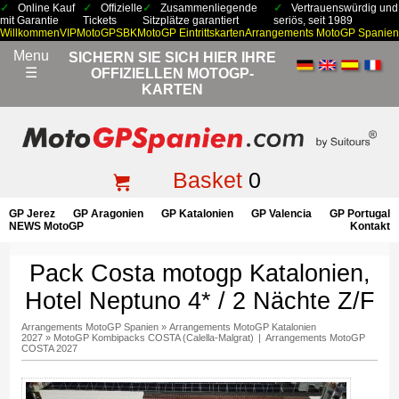
Online Kauf
Offizielle
Zusammenliegende
Vertrauenswürdig und
mit Garantie
Tickets
Sitzplätze garantiert
seriös, seit 1989
Willkommen
VIP
MotoGP
SBK
MotoGP Eintrittskarten
Arrangements MotoGP Spanien
Menu
SICHERN SIE SICH HIER IHRE
☰
OFFIZIELLEN MOTOGP-
KARTEN
Basket
0
GP Jerez
GP Aragonien
GP Katalonien
GP Valencia
GP Portugal
NEWS MotoGP
Kontakt
Pack Costa motogp Katalonien,
Hotel Neptuno 4* / 2 Nächte Z/F
Arrangements MotoGP Spanien
»
Arrangements MotoGP Katalonien
2027
»
MotoGP Kombipacks COSTA (Calella-Malgrat)
|
Arrangements MotoGP
COSTA 2027