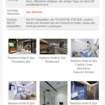
Gem. offiziellem Zeitplan, der einige Tage vor dem GP
veröffentlicht wird
Günstige
hier (klicken)
Mietautos
Kurtaxe
NICHT inbegriffen: die TOURISTIK STEUER, zahlbar
NICHT
direkt vom Kunden bei der Ankunft im Hotel, sowie alle
inbegriffen
nicht genannten Leistungen.
Pack Costa motogp Katalonien, Hotel Neptuno 4* / 2 Nächte Z/F - Gallerie 4
Neptuno Hotel & Spa
Neptuno Hotel & Spa
Neptuno Hotel & Spa
Rezeption-Bar
Restaurant
Calella Costa
Barcelona
Superior Zimmer
Neptuno Hotel & Spa
Neptuno Hotel & Spa