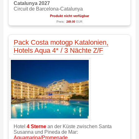
Catalunya 2027
Circuit de Barcelona-Catalunya
Produkt nicht verfügbar
Preis:
249.00
EUR
Pack Costa motogp Katalonien,
Hotels Aqua 4* / 3 Nächte Z/F
Hotel
4 Sterne
an der Küste zwischen Santa
Susanna und Pineda de Mar:
Aquamarina/Promenade