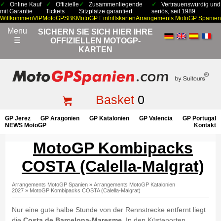
Online Kauf
Offizielle
Zusammenliegende
Vertrauenswürdig und
mit Garantie
Tickets
Sitzplätze garantiert
seriös, seit 1989
Willkommen
VIP
MotoGP
SBK
MotoGP Eintrittskarten
Arrangements MotoGP Spanien
Menu
SICHERN SIE SICH HIER IHRE
☰
OFFIZIELLEN MOTOGP-
KARTEN
Basket
0
GP Jerez
GP Aragonien
GP Katalonien
GP Valencia
GP Portugal
NEWS MotoGP
Kontakt
MotoGP Kombipacks
COSTA (Calella-Malgrat)
Arrangements MotoGP Spanien
»
Arrangements MotoGP Katalonien
2027
»
MotoGP Kombipacks COSTA (Calella-Malgrat)
Nur eine gute halbe Stunde von der Rennstrecke entfernt liegt
die
Costa de Barcelona-Maresme
. In den Küstenorten