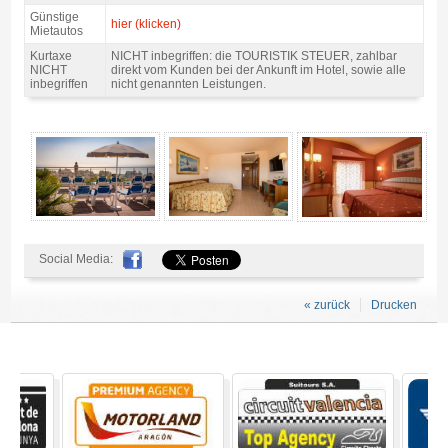
Günstige
hier (klicken)
Mietautos
Kurtaxe
NICHT inbegriffen: die TOURISTIK STEUER, zahlbar
NICHT
direkt vom Kunden bei der Ankunft im Hotel, sowie alle
inbegriffen
nicht genannten Leistungen.
Pack Costa motogp Katalonien, Hotels Htop 4* / 2 Nächte Z/F - Gallerie 4
Social Media:
« zurück
Drucken