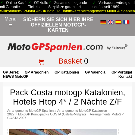
Online Kauf
Offizielle
Zusammenliegende
Vertrauenswürdig und
mit Garantie
Tickets
Sitzplätze garantiert
seriös, seit 1989
Willkommen
VIP
MotoGP
SBK
MotoGP Eintrittskarten
Arrangements MotoGP Spanien
Menu
SICHERN SIE SICH HIER IHRE
☰
OFFIZIELLEN MOTOGP-
KARTEN
Basket
0
GP Jerez
GP Aragonien
GP Katalonien
GP Valencia
GP Portugal
NEWS MotoGP
Kontakt
Pack Costa motogp Katalonien,
Hotels Htop 4* / 2 Nächte Z/F
Arrangements MotoGP Spanien
»
Arrangements MotoGP Katalonien
2027
»
MotoGP Kombipacks COSTA (Calella-Malgrat)
|
Arrangements MotoGP
COSTA 2027