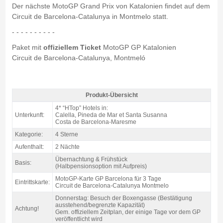
Der nächste MotoGP Grand Prix von Katalonien findet auf dem
Circuit de Barcelona-Catalunya in Montmelo statt.
- - - - - - - - - -
Paket mit
offiziellem Ticket
MotoGP GP Katalonien
Circuit de Barcelona-Catalunya, Montmeló
Produkt-Übersicht
Pack Costa motogp Katalonien, Hotels Htop 4* / 2 Nächte Z/F - Produkt-
4* “HTop” Hotels in:
Übersicht
Unterkunft:
Calella, Pineda de Mar et Santa Susanna
Costa de Barcelona-Maresme
Kategorie:
4 Sterne
Aufenthalt:
2 Nächte
Übernachtung & Frühstück
Basis:
(Halbpensionsoption mit Aufpreis)
MotoGP-Karte GP Barcelona für 3 Tage
Eintrittskarte:
Circuit de Barcelona-Catalunya Montmelo
Donnerstag: Besuch der Boxengasse (Bestätigung
ausstehend/begrenzte Kapazität)
Achtung!
Gem. offiziellem Zeitplan, der einige Tage vor dem GP
veröffentlicht wird