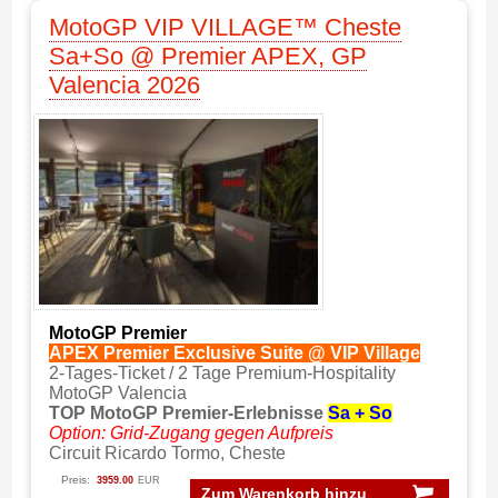
MotoGP VIP VILLAGE™ Cheste
Sa+So @ Premier APEX, GP
Valencia 2026
MotoGP Premier
APEX Premier Exclusive Suite @ VIP Village
2-Tages-Ticket / 2 Tage Premium-Hospitality
MotoGP Valencia
TOP MotoGP Premier-Erlebnisse
Sa + So
Option: Grid-Zugang gegen Aufpreis
Circuit Ricardo Tormo, Cheste
Preis:
3959.00
EUR
Zum Warenkorb hinzu