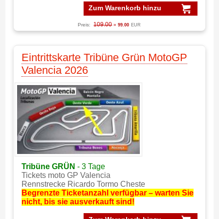
Zum Warenkorb hinzu
109.00
Preis:
»
99.00
EUR
Eintrittskarte Tribüne Grün MotoGP
Valencia 2026
Tribüne GRÜN
- 3 Tage
Tickets moto GP Valencia
Rennstrecke Ricardo Tormo Cheste
Begrenzte Ticketanzahl verfügbar – warten Sie
nicht, bis sie ausverkauft sind!