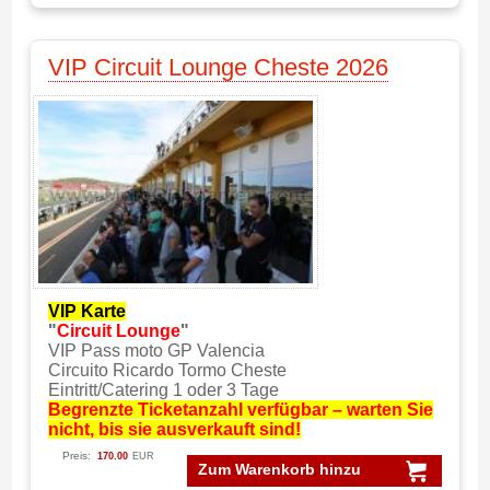
VIP Circuit Lounge Cheste 2026
VIP Karte
"
Circuit Lounge
"
VIP Pass moto GP Valencia
Circuito Ricardo Tormo Cheste
Eintritt/Catering 1 oder 3 Tage
Begrenzte Ticketanzahl verfügbar – warten Sie
nicht, bis sie ausverkauft sind!
Preis:
170.00
EUR
Zum Warenkorb hinzu