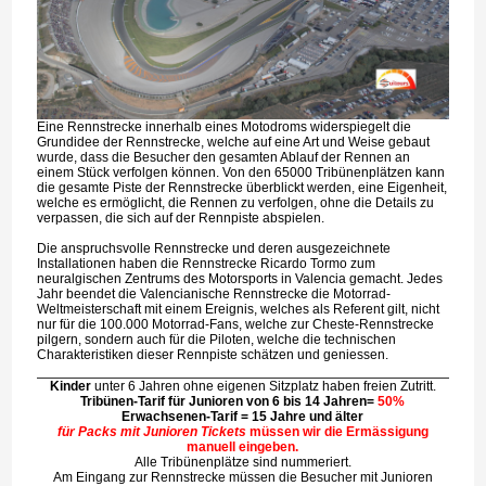
Eine Rennstrecke innerhalb eines Motodroms widerspiegelt die
Grundidee der Rennstrecke, welche auf eine Art und Weise gebaut
wurde, dass die Besucher den gesamten Ablauf der Rennen an
einem Stück verfolgen können. Von den 65000 Tribünenplätzen kann
die gesamte Piste der Rennstrecke überblickt werden, eine Eigenheit,
welche es ermöglicht, die Rennen zu verfolgen, ohne die Details zu
verpassen, die sich auf der Rennpiste abspielen.
Die anspruchsvolle Rennstrecke und deren ausgezeichnete
Installationen haben die Rennstrecke Ricardo Tormo zum
neuralgischen Zentrums des Motorsports in Valencia gemacht. Jedes
Jahr beendet die Valencianische Rennstrecke die Motorrad-
Weltmeisterschaft mit einem Ereignis, welches als Referent gilt, nicht
nur für die 100.000 Motorrad-Fans, welche zur Cheste-Rennstrecke
pilgern, sondern auch für die Piloten, welche die technischen
Charakteristiken dieser Rennpiste schätzen und geniessen.
Kinder
unter 6 Jahren ohne eigenen Sitzplatz haben freien Zutritt.
Tribünen-Tarif für Junioren von 6 bis 14 Jahren=
50%
Erwachsenen-Tarif = 15 Jahre und älter
für Packs mit Junioren Tickets
müssen wir die Ermässigung
manuell eingeben.
Alle Tribünenplätze sind nummeriert.
Am Eingang zur Rennstrecke müssen die Besucher mit Junioren