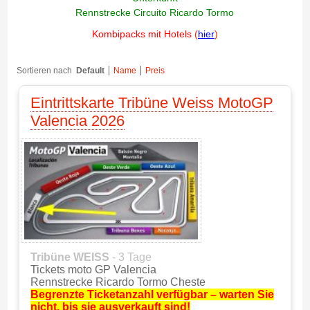
Rennstrecke Circuito Ricardo Tormo
Kombipacks mit Hotels
(
hier
)
Sortieren nach
Default
Name
Preis
Eintrittskarte Tribüne Weiss MotoGP
Valencia 2026
Tribüne WEISS
- 3 Tage
Tickets moto GP Valencia
Rennstrecke Ricardo Tormo Cheste
Begrenzte Ticketanzahl verfügbar – warten Sie
nicht, bis sie ausverkauft sind!