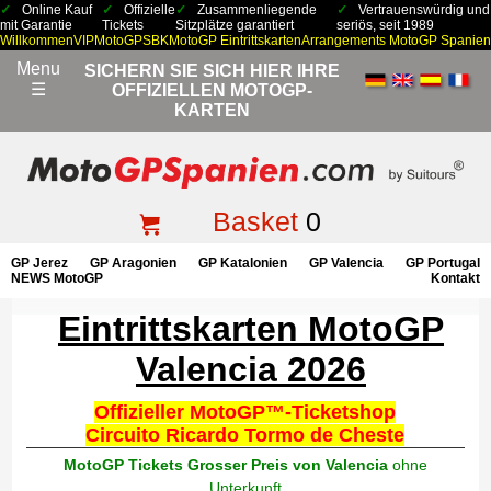
Online Kauf
Offizielle
Zusammenliegende
Vertrauenswürdig und
mit Garantie
Tickets
Sitzplätze garantiert
seriös, seit 1989
Willkommen
VIP
MotoGP
SBK
MotoGP Eintrittskarten
Arrangements MotoGP Spanien
Menu
SICHERN SIE SICH HIER IHRE
☰
OFFIZIELLEN MOTOGP-
KARTEN
Basket
0
GP Jerez
GP Aragonien
GP Katalonien
GP Valencia
GP Portugal
NEWS MotoGP
Kontakt
Eintrittskarten MotoGP
Valencia 2026
Offizieller MotoGP™-Ticketshop
Circuito Ricardo Tormo de Cheste
MotoGP Tickets Grosser Preis von Valencia
ohne
Unterkunft