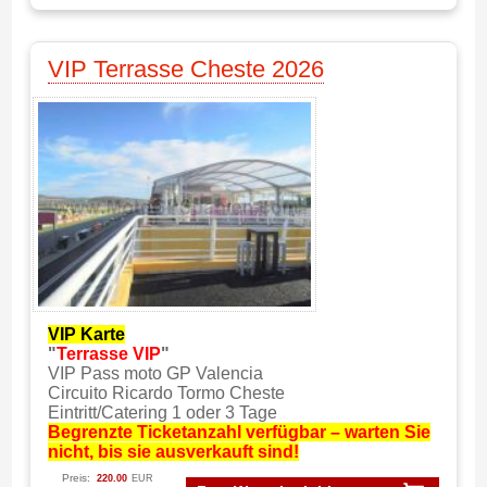
VIP Terrasse Cheste 2026
VIP Karte
"
Terrasse VIP
"
VIP Pass moto GP Valencia
Circuito Ricardo Tormo Cheste
Eintritt/Catering 1 oder 3 Tage
Begrenzte Ticketanzahl verfügbar – warten Sie
nicht, bis sie ausverkauft sind!
Preis:
220.00
EUR