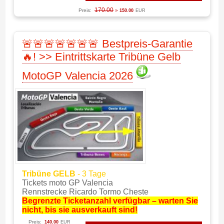
170.00
Preis:
»
150.00
EUR
🚨🚨🚨🚨🚨🚨🚨 Bestpreis-Garantie
🔥! >> Eintrittskarte Tribüne Gelb
MotoGP Valencia 2026
Tribüne GELB
- 3 Tage
Tickets moto GP Valencia
Rennstrecke Ricardo Tormo Cheste
Begrenzte Ticketanzahl verfügbar – warten Sie
nicht, bis sie ausverkauft sind!
Preis:
140.00
EUR