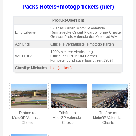
Packs Hotels+motogp tickets (hier)
Produkt-Übersicht
Eintrittskarte Tribüne Rot MotoGP Valencia 2026 - Produkt-Übersicht
3-Tages Karten MotoGP Valencia
Eintrittskarte:
Rennstrecke Circuit Ricardo Tormo Cheste
Grosser Preis Valencia der Motorrad WM
Achtung!
Offizielle Verkaufsstelle motogp Karten
100% sichere Abwicklung
WICHTIG:
Offizieller PREMIUM Partner
kompetent und zuverlässig, seit 1989!
Günstige Mietautos
hier (klicken)
Eintrittskarte Tribüne Rot MotoGP Valencia 2026 - Gallerie 4
Tribüne rot
Tribüne rot
Tribüne rot
MotoGP Valencia -
MotoGP Valencia -
MotoGP Valencia -
Cheste
Cheste
Cheste