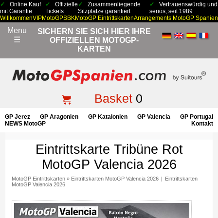
Online Kauf
Offizielle
Zusammenliegende
Vertrauenswürdig und
mit Garantie
Tickets
Sitzplätze garantiert
seriös, seit 1989
Willkommen
VIP
MotoGP
SBK
MotoGP Eintrittskarten
Arrangements MotoGP Spanien
Menu
SICHERN SIE SICH HIER IHRE
☰
OFFIZIELLEN MOTOGP-
KARTEN
Basket
0
GP Jerez
GP Aragonien
GP Katalonien
GP Valencia
GP Portugal
NEWS MotoGP
Kontakt
Eintrittskarte Tribüne Rot
MotoGP Valencia 2026
MotoGP Eintrittskarten
»
Eintrittskarten MotoGP Valencia 2026
|
Eintrittskarten
MotoGP Valencia 2026