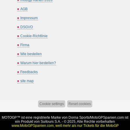
AGB
Impressum
DSGVO
Cookie-Richtlinie
Firma
Wie bestellen
Warum hier bestellen?
Feedbacks
site map
Cookie settings
Reset cookies
MOTOGP™ ist eine registrierte Marke von Dorna Sports/
MotoGPSpanien.com
ist
ein Produkt von Suitours S.A. - © 2025, Alle Rechte vorbehalten
www.MotoGPSpanien.com, weit mehr als nur Tickets für die MotoGP