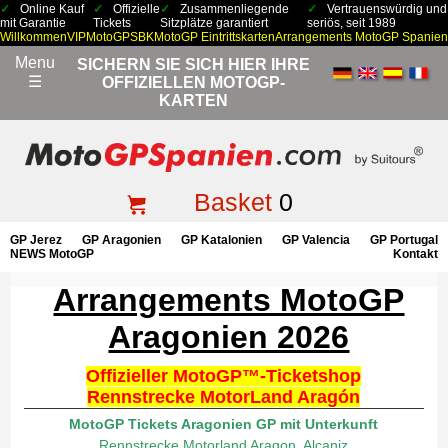
Online Kauf
Offizielle
Zusammenliegende
Vertrauenswürdig und
mit Garantie
Tickets
Sitzplätze garantiert
seriös, seit 1989
Willkommen
VIP
MotoGP
SBK
MotoGP Eintrittskarten
Arrangements MotoGP Spanien
Menu
SICHERN SIE SICH HIER IHRE
☰
OFFIZIELLEN MOTOGP-
KARTEN
Basket
0
GP Jerez
GP Aragonien
GP Katalonien
GP Valencia
GP Portugal
NEWS MotoGP
Kontakt
Arrangements MotoGP
Aragonien 2026
Offizieller MotoGP™-Ticketshop
Rennstrecke MotorLand Aragón
MotoGP Tickets Aragonien GP mit Unterkunft
Rennstrecke Motorland Aragon, Alcaniz