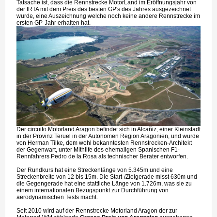
Tatsache ist, dass die Rennstrecke MotorLand im Eröffnungsjahr von
der IRTA mit dem Preis des besten GP's des Jahres ausgezeichnet
wurde, eine Auszeichnung welche noch keine andere Rennstrecke im
ersten GP-Jahr erhalten hat.
Der circuito Motorland Aragon befindet sich in Alcañiz, einer Kleinstadt
in der Provinz Teruel in der Autonomen Region Aragonien, und wurde
von Herman Tilke, dem wohl bekanntesten Rennstrecken-Architekt
der Gegenwart, unter Mithilfe des ehemaligen Spanischen F1-
Rennfahrers Pedro de la Rosa als technischer Berater entworfen.
Der Rundkurs hat eine Streckenlänge von 5.345m und eine
Streckenbreite von 12 bis 15m. Die Start-/Zielgerade misst 630m und
die Gegengerade hat eine stattliche Länge von 1.726m, was sie zu
einem internationalen Bezugspunkt zur Durchführung von
aerodynamischen Tests macht.
Seit 2010 wird auf der Rennstrecke Motorland Aragon der zur