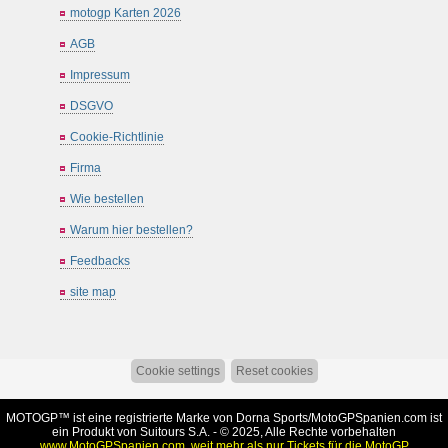
motogp Karten 2026
AGB
Impressum
DSGVO
Cookie-Richtlinie
Firma
Wie bestellen
Warum hier bestellen?
Feedbacks
site map
Cookie settings
Reset cookies
MOTOGP™ ist eine registrierte Marke von Dorna Sports/
MotoGPSpanien.com
ist
ein Produkt von Suitours S.A. - © 2025, Alle Rechte vorbehalten
www.MotoGPSpanien.com, weit mehr als nur Tickets für die MotoGP