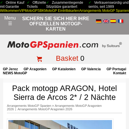
Online Kauf
Offizielle
Zusammenliegende
Vertrauenswürdig und
mit Garantie
Tickets
Sitzplätze garantiert
seriös, seit 1989
Willkommen
VIP
MotoGP
SBK
MotoGP Eintrittskarten
Arrangements MotoGP Spanien
Menu
SICHERN SIE SICH HIER IHRE
☰
OFFIZIELLEN MOTOGP-
KARTEN
Basket
0
GP Jerez
GP Aragonien
GP Katalonien
GP Valencia
GP Portugal
NEWS MotoGP
Kontakt
Pack motogp ARAGON, Hotel
Sierra de Arcos 2* / 2 Nächte
Arrangements MotoGP Spanien
»
Arrangements MotoGP Aragonien
2026
|
Arrangements MotoGP Aragonien 2026