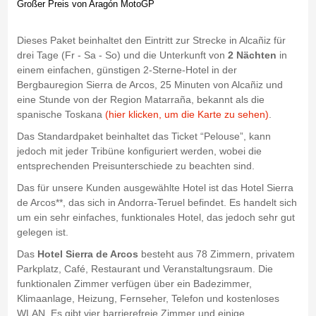
Großer Preis von Aragón MotoGP
Dieses Paket beinhaltet den Eintritt zur Strecke in Alcañiz für
drei Tage (Fr - Sa - So) und die Unterkunft von
2 Nächten
in
einem einfachen, günstigen 2-Sterne-Hotel in der
Bergbauregion Sierra de Arcos, 25 Minuten von Alcañiz und
eine Stunde von der Region Matarraña, bekannt als die
spanische Toskana
(hier klicken, um die Karte zu sehen)
.
Das Standardpaket beinhaltet das Ticket “Pelouse”, kann
jedoch mit jeder Tribüne konfiguriert werden, wobei die
entsprechenden Preisunterschiede zu beachten sind.
Das für unsere Kunden ausgewählte Hotel ist das Hotel Sierra
de Arcos**, das sich in Andorra-Teruel befindet. Es handelt sich
um ein sehr einfaches, funktionales Hotel, das jedoch sehr gut
gelegen ist.
Das
Hotel Sierra de Arcos
besteht aus 78 Zimmern, privatem
Parkplatz, Café, Restaurant und Veranstaltungsraum. Die
funktionalen Zimmer verfügen über ein Badezimmer,
Klimaanlage, Heizung, Fernseher, Telefon und kostenloses
WLAN. Es gibt vier barrierefreie Zimmer und einige