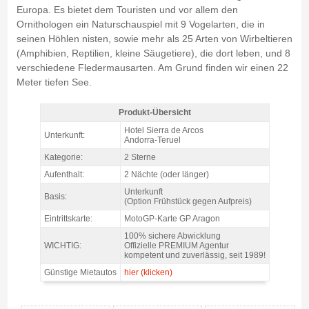
Europa. Es bietet dem Touristen und vor allem den
Ornithologen ein Naturschauspiel mit 9 Vogelarten, die in
seinen Höhlen nisten, sowie mehr als 25 Arten von Wirbeltieren
(Amphibien, Reptilien, kleine Säugetiere), die dort leben, und 8
verschiedene Fledermausarten. Am Grund finden wir einen 22
Meter tiefen See.
Produkt-Übersicht
Pack motogp ARAGON, Hotel Sierra de Arcos 2* / 2 Nächte - Produkt-
Hotel Sierra de Arcos
Unterkunft:
Übersicht
Andorra-Teruel
Kategorie:
2 Sterne
Aufenthalt:
2 Nächte (oder länger)
Unterkunft
Basis:
(Option Frühstück gegen Aufpreis)
Eintrittskarte:
MotoGP-Karte GP Aragon
100% sichere Abwicklung
WICHTIG:
Offizielle PREMIUM Agentur
kompetent und zuverlässig, seit 1989!
Günstige Mietautos
hier (klicken)
Pack motogp ARAGON, Hotel Sierra de Arcos 2* / 2 Nächte - Gallerie 4