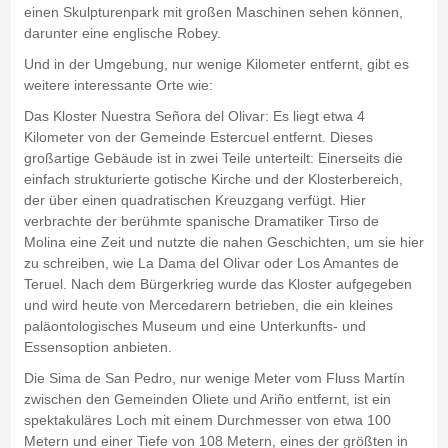
einen Skulpturenpark mit großen Maschinen sehen können,
darunter eine englische Robey.
Und in der Umgebung, nur wenige Kilometer entfernt, gibt es
weitere interessante Orte wie:
Das Kloster Nuestra Señora del Olivar: Es liegt etwa 4
Kilometer von der Gemeinde Estercuel entfernt. Dieses
großartige Gebäude ist in zwei Teile unterteilt: Einerseits die
einfach strukturierte gotische Kirche und der Klosterbereich,
der über einen quadratischen Kreuzgang verfügt. Hier
verbrachte der berühmte spanische Dramatiker Tirso de
Molina eine Zeit und nutzte die nahen Geschichten, um sie hier
zu schreiben, wie La Dama del Olivar oder Los Amantes de
Teruel. Nach dem Bürgerkrieg wurde das Kloster aufgegeben
und wird heute von Mercedarern betrieben, die ein kleines
paläontologisches Museum und eine Unterkunfts- und
Essensoption anbieten.
Die Sima de San Pedro, nur wenige Meter vom Fluss Martín
zwischen den Gemeinden Oliete und Ariño entfernt, ist ein
spektakuläres Loch mit einem Durchmesser von etwa 100
Metern und einer Tiefe von 108 Metern, eines der größten in