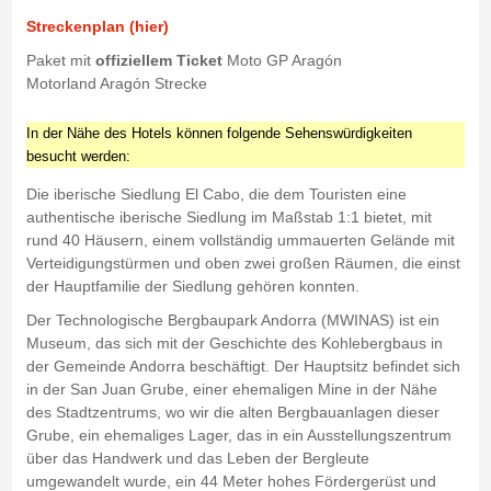
Streckenplan (hier)
Paket mit
offiziellem Ticket
Moto GP Aragón
Motorland Aragón Strecke
In der Nähe des Hotels können folgende Sehenswürdigkeiten
besucht werden:
Die iberische Siedlung El Cabo, die dem Touristen eine
authentische iberische Siedlung im Maßstab 1:1 bietet, mit
rund 40 Häusern, einem vollständig ummauerten Gelände mit
Verteidigungstürmen und oben zwei großen Räumen, die einst
der Hauptfamilie der Siedlung gehören konnten.
Der Technologische Bergbaupark Andorra (MWINAS) ist ein
Museum, das sich mit der Geschichte des Kohlebergbaus in
der Gemeinde Andorra beschäftigt. Der Hauptsitz befindet sich
in der San Juan Grube, einer ehemaligen Mine in der Nähe
des Stadtzentrums, wo wir die alten Bergbauanlagen dieser
Grube, ein ehemaliges Lager, das in ein Ausstellungszentrum
über das Handwerk und das Leben der Bergleute
umgewandelt wurde, ein 44 Meter hohes Fördergerüst und