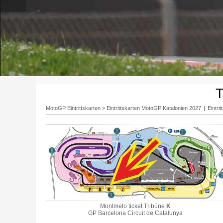
T
MotoGP Eintrittskarten
»
Eintrittskarten MotoGP Katalonien 2027
|
Eintri
Montmelo ticket Tribüne
K
GP Barcelona Circuit de Catalunya