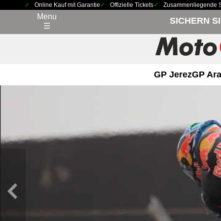
Online Kauf mit Garantie
Offizielle Tickets
Zusammenliegende Sit
Menu
SICHERN S
☰
GP Jerez
GP Ara