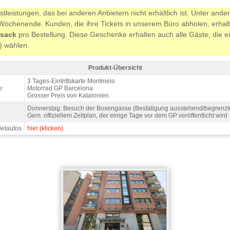
tleistungen, das bei anderen Anbietern nicht erhältlich ist. Unter a
chenende. Kunden, die ihre Tickets in unserem Büro abholen, erhalt
sack
pro Bestellung. Diese Geschenke erhalten auch alle Gäste, die ei
g) wählen.
Produkt-Übersicht
otorrad GP Barcelona 2027 - Produkt-Übersicht
3 Tages-Eintrittskarte Montmelo
e:
Motorrad GP Barcelona
Grosser Preis von Katalonien
Donnerstag: Besuch der Boxengasse (Bestätigung ausstehend/begrenzte
Gem. offiziellem Zeitplan, der einige Tage vor dem GP veröffentlicht wird
ietautos
hier (klicken)