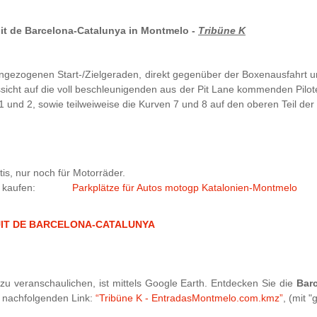
uit de Barcelona-Catalunya in Montmelo -
Tribüne K
 langezogenen Start-/Zielgeraden, direkt gegenüber der Boxenausfahrt u
ssicht auf die voll beschleunigenden aus der Pit Lane kommenden Pil
1 und 2, sowie teilweiweise die Kurven 7 und 8 auf den oberen Teil de
is, nur noch für Motorräder.
kplatz kaufen:
Parkplätze für Autos motogp Katalonien-Montmelo
RCUIT DE BARCELONA-CATALUNYA
u veranschaulichen, ist mittels Google Earth. Entdecken Sie die
Bar
n nachfolgenden Link:
“Tribüne K - EntradasMontmelo.com.kmz”
, (mit 