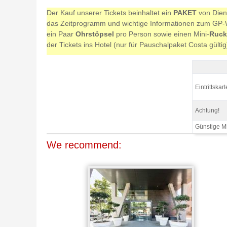
Der Kauf unserer Tickets beinhaltet ein
PAKET
von Diens
das Zeitprogramm und wichtige Informationen zum GP-Wo
ein Paar
Ohrstöpsel
pro Person sowie einen Mini-
Ruck
der Tickets ins Hotel (nur für Pauschalpaket Costa gülti
Tribüne K M
Eintrittskart
Achtung!
Günstige M
We recommend: