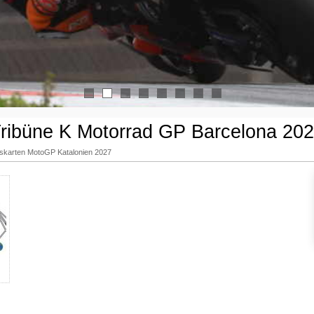
1
2
3
4
5
6
7
8
ribüne K Motorrad GP Barcelona 20
ttskarten MotoGP Katalonien 2027