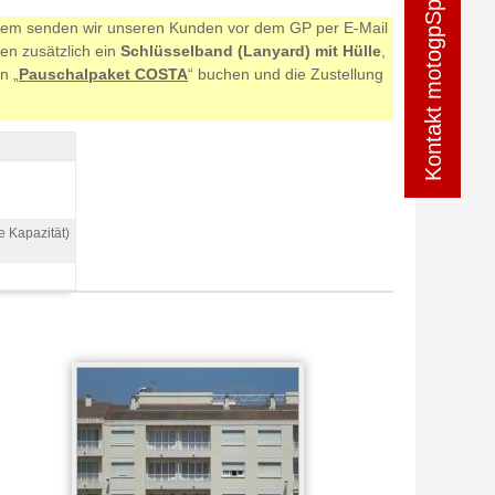
Kontakt motogpSpanien
Kontakt motogpSpanien
nderem senden wir unseren Kunden vor dem GP per E-Mail
en zusätzlich ein
Schlüsselband (Lanyard) mit Hülle
,
n „
Pauschalpaket COSTA
“ buchen und die Zustellung
 Kapazität)