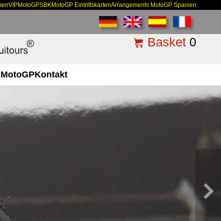
men
VIP
MotoGP
SBK
MotoGP Eintrittskarten
Arrangements MotoGP Spanien
Basket
0
MotoGP
Kontakt