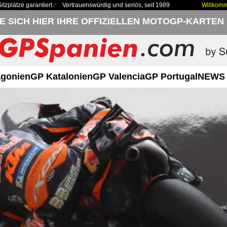
zplätze garantiert
Vertrauenswürdig und seriös, seit 1989
Willkom
IE SICH HIER IHRE OFFIZIELLEN MOTOGP-KARTEN
gonien
GP Katalonien
GP Valencia
GP Portugal
NEWS 