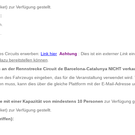
ket) zur Verfügung gestellt.
:
n.
.
es Circuits erwerben:
Link hier
Achtung
: Dies ist ein
externer Link
ein
dazu bereitstellen können
.
 an der Rennstrecke Circuit de Barcelona-Catalunya NICHT verka
n des Fahrzeugs eingeben, das für die Veranstaltung verwendet wird
en muss, kann dies über die gleiche Plattform mit der E-Mail-Adresse u
e mit einer Kapazität von mindestens 10 Personen
zur Verfügung ge
ket) zur Verfügung gestellt.
iffen):