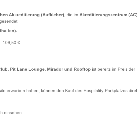
hen Akkreditierung (Aufkleber)
, die im
Akreditierungszentrum (AC)
gesendet.
thalten):
)
: 109,50 €
Club, Pit Lane Lounge, Mirador und Rooftop
ist bereits im Preis der 
site erworben haben, können den Kauf des Hospitality-Parkplatzes dire
ch einsehen: