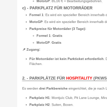
MotoGP
: 85,00 € + Bearbeitungsgebühren.
c) - PARKPLATZ FÜR MOTORRÄDER
Formel 1
: Es wird ein spezieller Bereich innerhalb
MotoGP
: Es wird ein spezieller Bereich innerhalb 
Parkpreise für Motorräder (3 Tage):
Formel 1
:
Gratis
MotoGP
:
Gratis
📌 Zugang:
Für Motorräder ist kein Parkticket erforderlich
. 
Flächen.
2. - PARKPLÄTZE FÜR
HOSPITALITY
(PKWS
Es werden
drei Parkbereiche
eingerichtet, die je nach 
Parkplatz H1
: Montjuïc Club, Pit Lane Lounge, Mir
Parkplatz H2
: Suiten, Boxen.