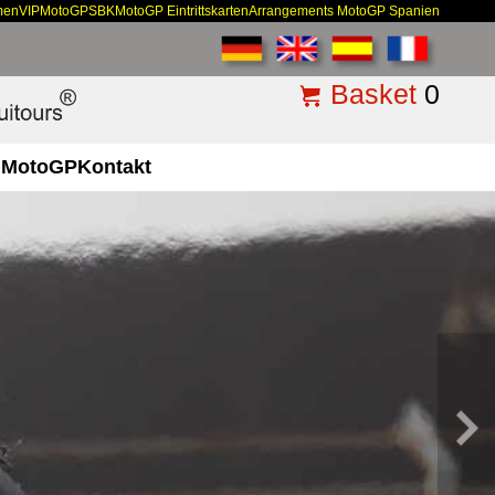
men
VIP
MotoGP
SBK
MotoGP Eintrittskarten
Arrangements MotoGP Spanien
Basket
0
MotoGP
Kontakt