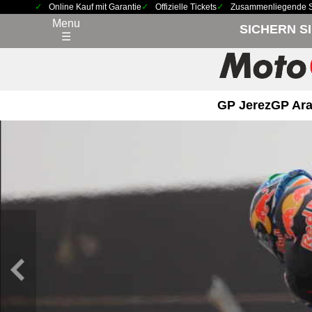
Online Kauf mit Garantie
Offizielle Tickets
Zusammenliegende Sit
Menu
SICHERN S
☰
GP Jerez
GP Ara