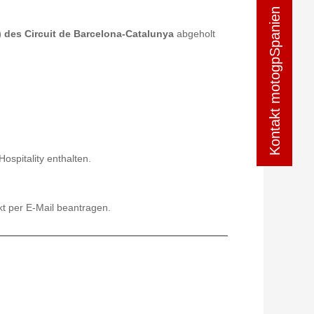
Kontakt motogpSpanien
Kontakt motogpSpanien
 des Circuit de Barcelona-Catalunya
abgeholt
Hospitality enthalten.
kt per E-Mail beantragen.