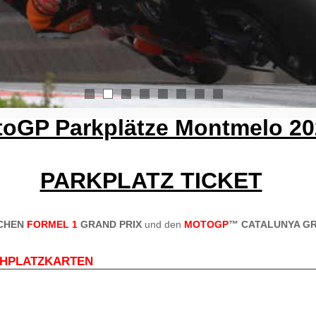
1
2
3
4
5
6
7
8
oGP Parkplätze Montmelo 20
PARKPLATZ TICKET
SCHEN
FORMEL 1
GRAND PRIX
und den
MOTOGP
™ CATALUNYA GR
EHPLATZKARTEN