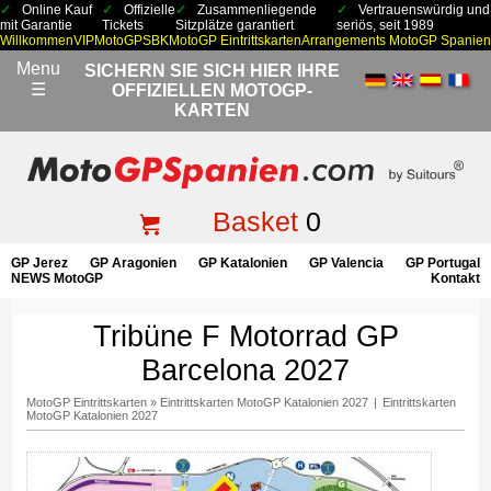
Online Kauf
Offizielle
Zusammenliegende
Vertrauenswürdig und
mit Garantie
Tickets
Sitzplätze garantiert
seriös, seit 1989
Willkommen
VIP
MotoGP
SBK
MotoGP Eintrittskarten
Arrangements MotoGP Spanien
Menu
SICHERN SIE SICH HIER IHRE
☰
OFFIZIELLEN MOTOGP-
KARTEN
Basket
0
GP Jerez
GP Aragonien
GP Katalonien
GP Valencia
GP Portugal
NEWS MotoGP
Kontakt
Tribüne F Motorrad GP
Barcelona 2027
MotoGP Eintrittskarten
»
Eintrittskarten MotoGP Katalonien 2027
|
Eintrittskarten
MotoGP Katalonien 2027