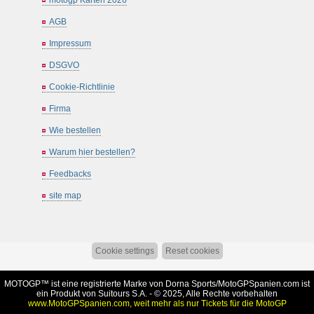
AGB
Impressum
DSGVO
Cookie-Richtlinie
Firma
Wie bestellen
Warum hier bestellen?
Feedbacks
site map
Cookie settings
Reset cookies
MOTOGP™ ist eine registrierte Marke von Dorna Sports/
MotoGPSpanien.com
ist
ein Produkt von Suitours S.A. - © 2025, Alle Rechte vorbehalten
www.MotoGPSpanien.com, weit mehr als nur Tickets für die MotoGP