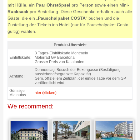
mit Hülle
, ein Paar
Ohrstöpsel
pro Person sowie einen Mini-
Rucksack
pro Bestellung. Diese Geschenke erhalten auch alle
Gäste, die ein „
Pauschalpaket COSTA
“ buchen und die
Zustellung der Tickets ins Hotel (nur für Pauschalpaket Costa
gültig) wählen.
Produkt-Übersicht
Tribüne F Motorrad GP Barcelona 2027 - Produkt-Übersicht
3 Tages-Eintrittskarte Montmelo
Eintrittskarte:
Motorrad GP Barcelona
Grosser Preis von Katalonien
Donnerstag: Besuch der Boxengasse (Bestätigung
ausstehend/begrenzte Kapazität)
Achtung!
Gem. offiziellem Zeitplan, der einige Tage vor dem GP
veröffentlicht wird
Günstige
hier (klicken)
Mietautos
We recommend: