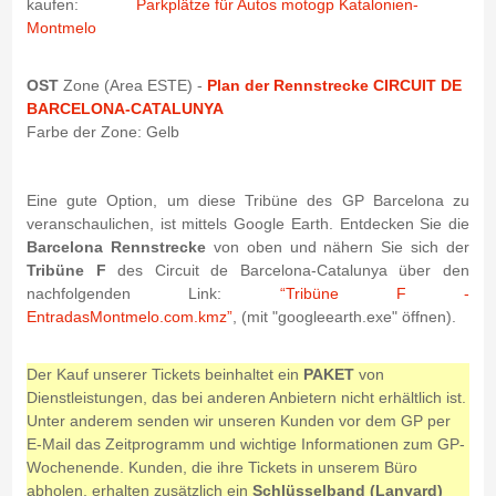
kaufen:
Parkplätze für Autos motogp Katalonien-
Montmelo
OST
Zone (Area ESTE) -
Plan der Rennstrecke CIRCUIT DE
BARCELONA-CATALUNYA
Farbe der Zone: Gelb
Eine gute Option, um diese Tribüne des GP Barcelona zu
veranschaulichen, ist mittels Google Earth. Entdecken Sie die
Barcelona Rennstrecke
von oben und nähern Sie sich der
Tribüne F
des Circuit de Barcelona-Catalunya über den
nachfolgenden Link:
“Tribüne F -
EntradasMontmelo.com.kmz”
, (mit "googleearth.exe" öffnen).
Der Kauf unserer Tickets beinhaltet ein
PAKET
von
Dienstleistungen, das bei anderen Anbietern nicht erhältlich ist.
Unter anderem senden wir unseren Kunden vor dem GP per
E-Mail das Zeitprogramm und wichtige Informationen zum GP-
Wochenende. Kunden, die ihre Tickets in unserem Büro
abholen, erhalten zusätzlich ein
Schlüsselband (Lanyard)