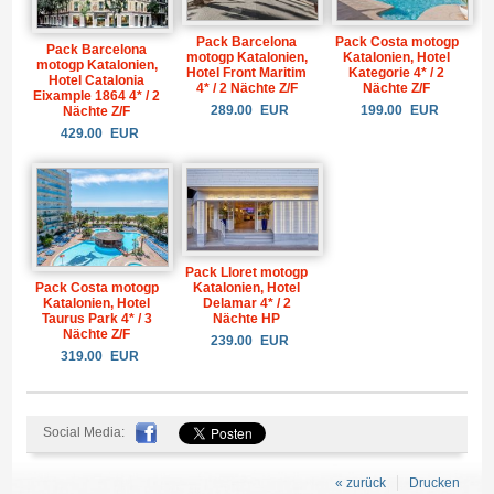
Pack Barcelona
Pack Costa motogp
Pack Barcelona
motogp Katalonien,
Katalonien, Hotel
motogp Katalonien,
Hotel Front Maritim
Kategorie 4* / 2
Hotel Catalonia
4* / 2 Nächte Z/F
Nächte Z/F
Eixample 1864 4* / 2
289.00
EUR
199.00
EUR
Nächte Z/F
429.00
EUR
Pack Lloret motogp
Katalonien, Hotel
Pack Costa motogp
Delamar 4* / 2
Katalonien, Hotel
Nächte HP
Taurus Park 4* / 3
Nächte Z/F
239.00
EUR
319.00
EUR
Social Media:
« zurück
Drucken