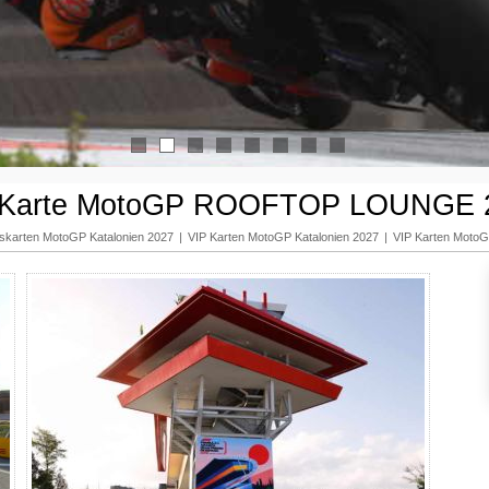
1
2
3
4
5
6
7
8
 Karte MotoGP ROOFTOP LOUNGE 
ttskarten MotoGP Katalonien 2027
|
VIP Karten MotoGP Katalonien 2027
|
VIP Karten MotoG