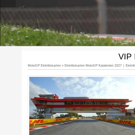
VIP
MotoGP Eintrittskarten
»
Eintrittskarten MotoGP Katalonien 2027
|
Eintri