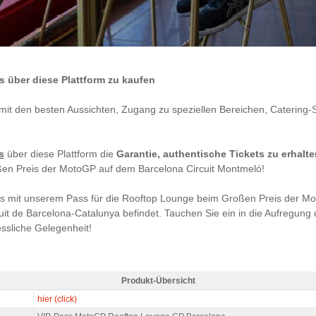
s über diese Plattform zu kaufen
 mit den besten Aussichten, Zugang zu speziellen Bereichen, Catering-
s
über diese Plattform die
Garantie, authentische Tickets zu erhalt
oßen Preis der MotoGP auf dem Barcelona Circuit Montmeló!
s mit unserem Pass für die Rooftop Lounge beim Großen Preis der Mo
uit de Barcelona-Catalunya befindet. Tauchen Sie ein in die Aufregun
ssliche Gelegenheit!
Produkt-Übersicht
MotoGP ROOFTOP LOUNGE 2027 - Produkt-Übersicht
hier (click)