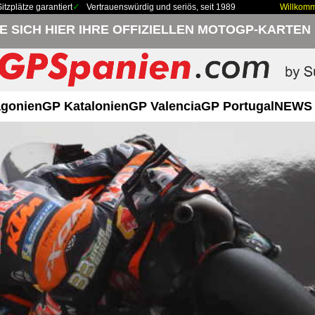
zplätze garantiert
Vertrauenswürdig und seriös, seit 1989
Willkom
IE SICH HIER IHRE OFFIZIELLEN MOTOGP-KARTEN
gonien
GP Katalonien
GP Valencia
GP Portugal
NEWS 