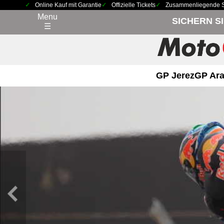
Online Kauf mit Garantie
Offizielle Tickets
Zusammenliegende Sit
Menu
SICHERN S
☰
GP Jerez
GP Ara