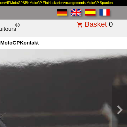
men
VIP
MotoGP
SBK
MotoGP Eintrittskarten
Arrangements MotoGP Spanien
Basket
0
MotoGP
Kontakt