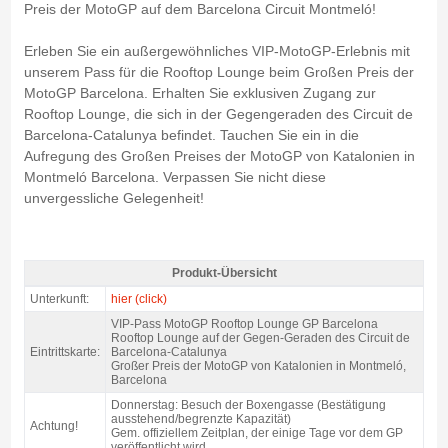
Preis der MotoGP auf dem Barcelona Circuit Montmeló!
Erleben Sie ein außergewöhnliches VIP-MotoGP-Erlebnis mit
unserem Pass für die Rooftop Lounge beim Großen Preis der
MotoGP Barcelona. Erhalten Sie exklusiven Zugang zur
Rooftop Lounge, die sich in der Gegengeraden des Circuit de
Barcelona-Catalunya befindet. Tauchen Sie ein in die
Aufregung des Großen Preises der MotoGP von Katalonien in
Montmeló Barcelona. Verpassen Sie nicht diese
unvergessliche Gelegenheit!
Produkt-Übersicht
VIP Karte MotoGP ROOFTOP LOUNGE 2027 - Produkt-Übersicht
Unterkunft:
hier (click)
VIP-Pass MotoGP Rooftop Lounge GP Barcelona
Rooftop Lounge auf der Gegen-Geraden des Circuit de
Eintrittskarte:
Barcelona-Catalunya
Großer Preis der MotoGP von Katalonien in Montmeló,
Barcelona
Donnerstag: Besuch der Boxengasse (Bestätigung
ausstehend/begrenzte Kapazität)
Achtung!
Gem. offiziellem Zeitplan, der einige Tage vor dem GP
veröffentlicht wird