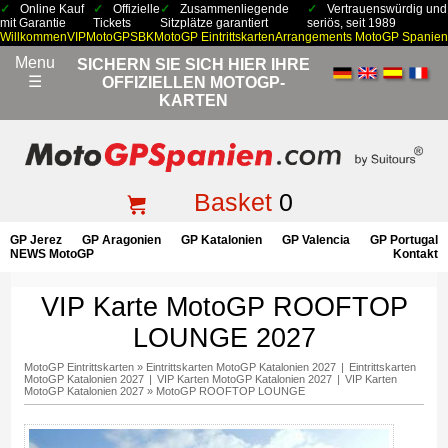
Online Kauf
Offizielle
Zusammenliegende
Vertrauenswürdig und
mit Garantie
Tickets
Sitzplätze garantiert
seriös, seit 1989
Willkommen
VIP
MotoGP
SBK
MotoGP Eintrittskarten
Arrangements MotoGP Spanien
Menu
SICHERN SIE SICH HIER IHRE
☰
OFFIZIELLEN MOTOGP-
KARTEN
Basket
0
GP Jerez
GP Aragonien
GP Katalonien
GP Valencia
GP Portugal
NEWS MotoGP
Kontakt
VIP Karte MotoGP ROOFTOP
LOUNGE 2027
MotoGP Eintrittskarten
»
Eintrittskarten MotoGP Katalonien 2027
|
Eintrittskarten
MotoGP Katalonien 2027
|
VIP Karten MotoGP Katalonien 2027
|
VIP Karten
MotoGP Katalonien 2027
»
MotoGP ROOFTOP LOUNGE