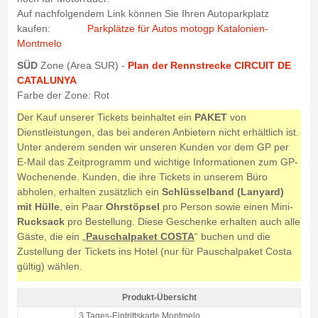
Auf nachfolgendem Link können Sie Ihren Autoparkplatz
kaufen:
Parkplätze für Autos motogp Katalonien-
Montmelo
SÜD
Zone (Area SUR) -
Plan der Rennstrecke CIRCUIT DE
CATALUNYA
Farbe der Zone: Rot
Der Kauf unserer Tickets beinhaltet ein
PAKET
von
Dienstleistungen, das bei anderen Anbietern nicht erhältlich ist.
Unter anderem senden wir unseren Kunden vor dem GP per
E-Mail das Zeitprogramm und wichtige Informationen zum GP-
Wochenende. Kunden, die ihre Tickets in unserem Büro
abholen, erhalten zusätzlich ein
Schlüsselband (Lanyard)
mit Hülle
, ein Paar
Ohrstöpsel
pro Person sowie einen Mini-
Rucksack
pro Bestellung. Diese Geschenke erhalten auch alle
Gäste, die ein „
Pauschalpaket COSTA
“ buchen und die
Zustellung der Tickets ins Hotel (nur für Pauschalpaket Costa
gültig) wählen.
Produkt-Übersicht
Tribüne M Motorrad GP Barcelona 2027 - Produkt-Übersicht
3 Tages-Eintrittskarte Montmelo