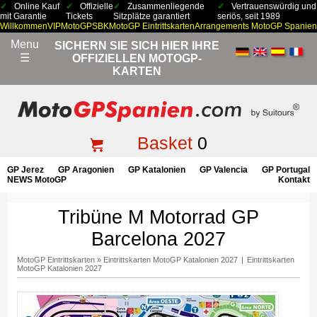
Online Kauf
Offizielle
Zusammenliegende
Vertrauenswürdig und
mit Garantie
Tickets
Sitzplätze garantiert
seriös, seit 1989
Willkommen
VIP
MotoGP
SBK
MotoGP Eintrittskarten
Arrangements MotoGP Spanien
Menu
SICHERN SIE SICH HIER IHRE
☰
OFFIZIELLEN MOTOGP-
KARTEN
Basket
0
GP Jerez
GP Aragonien
GP Katalonien
GP Valencia
GP Portugal
NEWS MotoGP
Kontakt
Tribüne M Motorrad GP
Barcelona 2027
MotoGP Eintrittskarten
»
Eintrittskarten MotoGP Katalonien 2027
|
Eintrittskarten
MotoGP Katalonien 2027