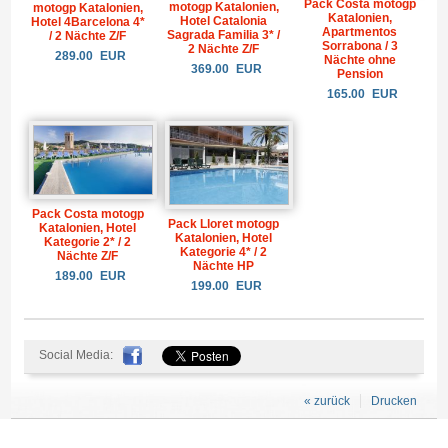
Pack Costa motogp
motogp Katalonien,
motogp Katalonien,
Katalonien,
Hotel Catalonia
Hotel 4Barcelona 4*
Apartmentos
Sagrada Familia 3* /
/ 2 Nächte Z/F
Sorrabona / 3
2 Nächte Z/F
289.00
EUR
Nächte ohne
369.00
EUR
Pension
165.00
EUR
Pack Costa motogp
Pack Lloret motogp
Katalonien, Hotel
Katalonien, Hotel
Kategorie 2* / 2
Kategorie 4* / 2
Nächte Z/F
Nächte HP
189.00
EUR
199.00
EUR
Social Media:
« zurück
Drucken