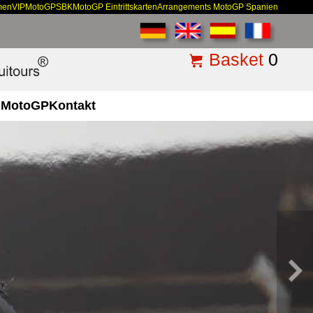
men
VIP
MotoGP
SBK
MotoGP Eintrittskarten
Arrangements MotoGP Spanien
Basket
0
MotoGP
Kontakt