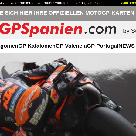
zplätze garantiert
Vertrauenswürdig und seriös, seit 1989
Willkom
IE SICH HIER IHRE OFFIZIELLEN MOTOGP-KARTEN
gonien
GP Katalonien
GP Valencia
GP Portugal
NEWS 