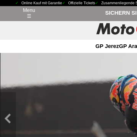
Online Kauf mit Garantie
Offizielle Tickets
Zusammenliegende Sit
Menu
SICHERN S
☰
GP Jerez
GP Ara