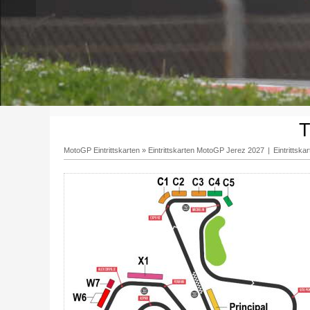
T
MotoGP Eintrittskarten
»
Eintrittskarten MotoGP Jerez 2027
|
Eintrittsk