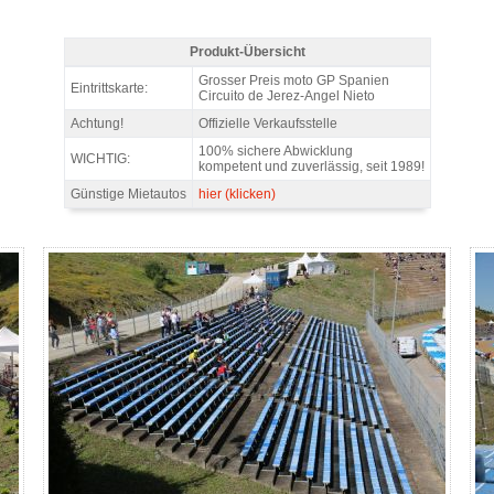
Produkt-Übersicht
Tribüne Q5 Tickets MotoGP Jerez 2026 - Produkt-Übersicht
Grosser Preis moto GP Spanien
Eintrittskarte:
Circuito de Jerez-Angel Nieto
Achtung!
Offizielle Verkaufsstelle
100% sichere Abwicklung
WICHTIG:
kompetent und zuverlässig, seit 1989!
Günstige Mietautos
hier (klicken)