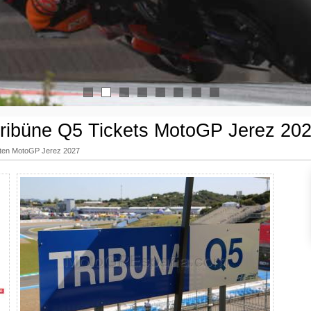
1
2
3
4
5
6
7
8
ribüne Q5 Tickets MotoGP Jerez 20
arten MotoGP Jerez 2027