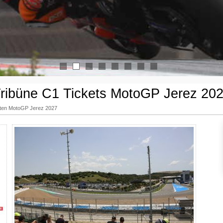
1
2
3
4
5
6
7
8
ribüne C1 Tickets MotoGP Jerez 20
arten MotoGP Jerez 2027