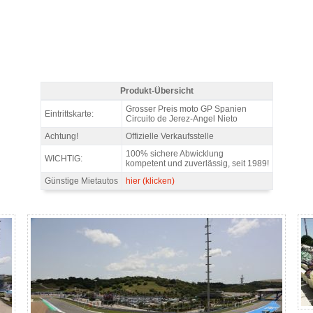
Produkt-Übersicht
Tribüne C1 Tickets MotoGP Jerez 2026 - Produkt-Übersicht
Grosser Preis moto GP Spanien
Eintrittskarte:
Circuito de Jerez-Angel Nieto
Achtung!
Offizielle Verkaufsstelle
100% sichere Abwicklung
WICHTIG:
kompetent und zuverlässig, seit 1989!
Günstige Mietautos
hier (klicken)