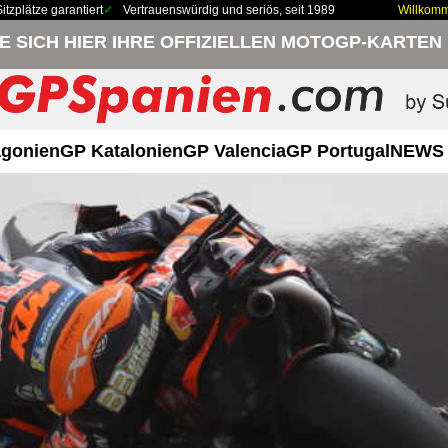
zplätze garantiert
Vertrauenswürdig und seriös, seit 1989
Willkom
IE SICH HIER IHRE OFFIZIELLEN MOTOGP-KARTEN
gonien
GP Katalonien
GP Valencia
GP Portugal
NEWS 