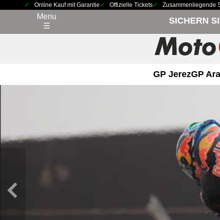
Online Kauf mit Garantie
Offizielle Tickets
Zusammenliegende Sit
Menu
SICHERN S
☰
GP Jerez
GP Ara