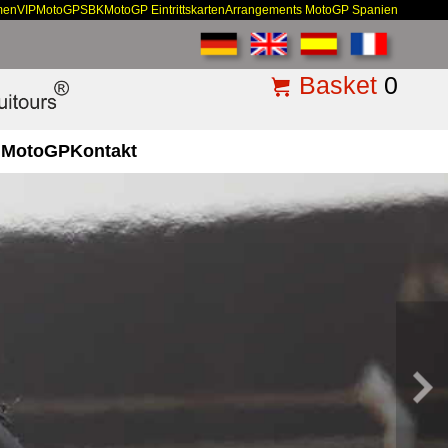
men
VIP
MotoGP
SBK
MotoGP Eintrittskarten
Arrangements MotoGP Spanien
Basket
0
MotoGP
Kontakt