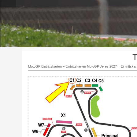
T
MotoGP Eintrittskarten
»
Eintrittskarten MotoGP Jerez 2027
|
Eintrittsk