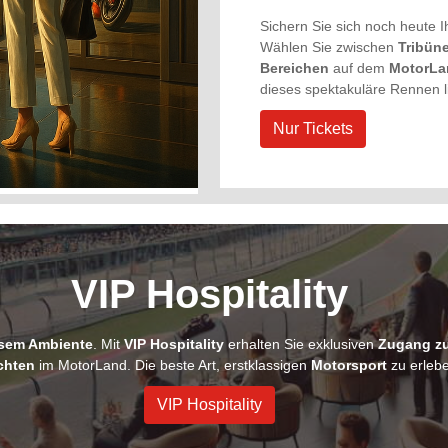
Sichern Sie sich noch heute 
Wählen Sie zwischen
Tribün
Bereichen
auf dem
MotorLa
dieses spektakuläre Rennen l
Nur Tickets
VIP Hospitality
ösem Ambiente
. Mit
VIP Hospitality
erhalten Sie exklusiven
Zugang z
chten
im MotorLand. Die beste Art, erstklassigen
Motorsport
zu erlebe
VIP Hospitality