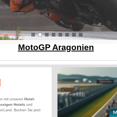
1
2
3
4
5
6
7
8
MotoGP Aragonien
l
ón mit unseren
Hotel-
assigen Hotels
und
rLand. Buchen Sie jetzt