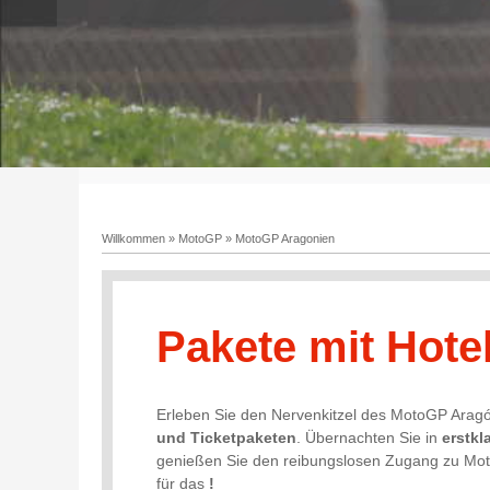
Willkommen
»
MotoGP
»
MotoGP Aragonien
Pakete mit Hote
Erleben Sie den Nervenkitzel des MotoGP Arag
und Ticketpaketen
. Übernachten Sie in
erstkl
genießen Sie den reibungslosen Zugang zu Moto
für das
!