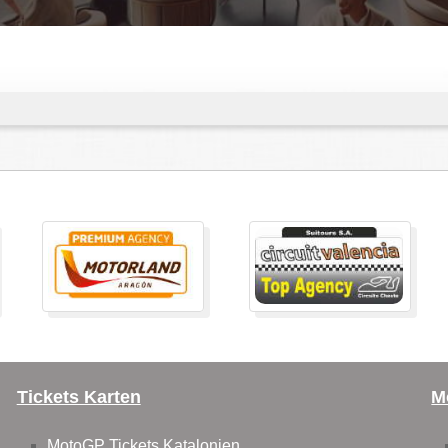
Tickets Karten
M
MotoGP Tickets Katalonien