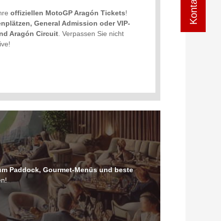
Ihre
offiziellen MotoGP Aragón Tickets
!
enplätzen, General Admission oder VIP-
nd Aragón Circuit
. Verpassen Sie nicht
ive!
um Paddock, Gourmet-Menüs und beste
n!