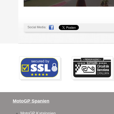
Social Media:
MotoGP Spanien
MotoGP Katalonien