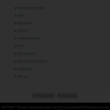
motogp Karten 2026
AGB
Impressum
DSGVO
Cookie-Richtlinie
Firma
Wie bestellen
Warum hier bestellen?
Feedbacks
site map
Cookie settings
Reset cookies
MOTOGP™ ist eine registrierte Marke von Dorna Sports/
MotoGPSpanien.com
ist