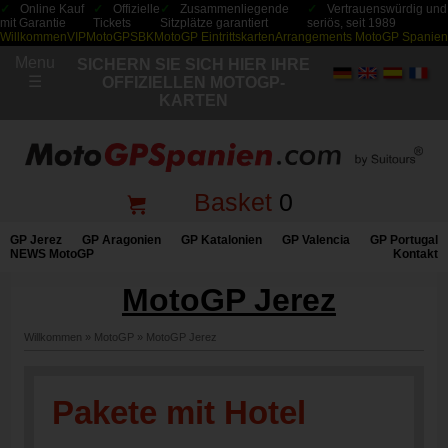
Online Kauf
Offizielle
Zusammenliegende
Vertrauenswürdig und
mit Garantie
Tickets
Sitzplätze garantiert
seriös, seit 1989
Willkommen
VIP
MotoGP
SBK
MotoGP Eintrittskarten
Arrangements MotoGP Spanien
Menu
SICHERN SIE SICH HIER IHRE
☰
OFFIZIELLEN MOTOGP-
KARTEN
Basket
0
GP Jerez
GP Aragonien
GP Katalonien
GP Valencia
GP Portugal
NEWS MotoGP
Kontakt
MotoGP Jerez
Willkommen
»
MotoGP
»
MotoGP Jerez
Pakete mit Hotel