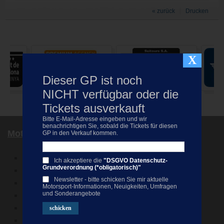
« zurück
Drucken
X
Dieser GP ist noch
NICHT verfügbar oder die
Tickets ausverkauft
Bitte E-Mail-Adresse eingeben und wir
benachrichtigen Sie, sobald die Tickets für diesen
MotoGP Spanien
GP in den Verkauf kommen.
MotoGP Katalonien
Ich akzeptiere die
"DSGVO Datenschutz-
Grundverordnung (*obligatorisch)"
MotoGP Aragonien
Newsletter - bitte schicken Sie mir aktuelle
MotoGP Valencia
Motorsport-Informationen, Neuigkeiten, Umfragen
und Sonderangebote
MotoGP Barcelona
MotoGP Alcaniz
MotoGP Cheste