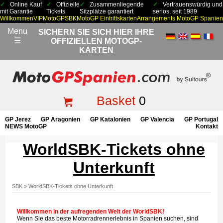
Online Kauf
Offizielle
Zusammenliegende
Vertrauenswürdig und
mit Garantie
Tickets
Sitzplätze garantiert
seriös, seit 1989
Willkommen
VIP
MotoGP
SBK
MotoGP Eintrittskarten
Arrangements MotoGP Spanien
Menu
SICHERN SIE SICH HIER IHRE
☰
OFFIZIELLEN MOTOGP-
KARTEN
Basket
0
GP Jerez
GP Aragonien
GP Katalonien
GP Valencia
GP Portugal
NEWS MotoGP
Kontakt
WorldSBK-Tickets ohne
Unterkunft
SBK
»
WorldSBK-Tickets ohne Unterkunft
Willkommen in der aufregenden Welt der WorldSBK!
Wenn Sie das beste Motorradrennerlebnis in Spanien suchen, sind