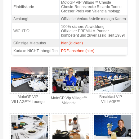
MotoGP VIP VILLAGE™ Cheste 2 T. Sa+So, GP Valencia 2026 - Produkt-
MotoGP VIP Village™ Cheste
Übersicht
Eintrittskarte:
Cheste-Rennstrecke Ricardo Tormo
Grosser Preis von Valencia motogp
Achtung!
Offizielle Verkaufsstelle motogp Karten
100% sichere Abwicklung
WICHTIG:
Offizieller PREMIUM Partner
kompetent und zuverlässig, seit 1989!
Günstige Mietautos
hier (klicken)
Kurtaxe NICHT inbegriffen
PDF ansehen (hier)
MotoGP VIP VILLAGE™ Cheste 2 T. Sa+So, GP Valencia 2026 - Gallerie 4
MotoGP VIP
Breakfast VIP
MotoGP Vip Village™
VILLAGE™ Lounge
VILLAGE™
Valencia