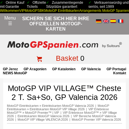
Online Kauf
Offizielle
Zusammenliegende
Vertrauenswürdig und
mit Garantie
Tickets
Sitzplätze garantiert
seriös, seit 1989
Willkommen
VIP
MotoGP
SBK
MotoGP Eintrittskarten
Arrangements MotoGP Spanien
Menu
SICHERN SIE SICH HIER IHRE
☰
OFFIZIELLEN MOTOGP-
KARTEN
Basket
0
GP Jerez
GP Aragonien
GP Katalonien
GP Valencia
GP Portugal
NEWS MotoGP
Kontakt
MotoGP VIP VILLAGE™ Cheste
2 T. Sa+So, GP Valencia 2026
MotoGP Eintrittskarten
»
Eintrittskarten MotoGP Valencia 2026
|
MotoGP
Eintrittskarten
»
Eintrittskarten MotoGP VIP Village 2026
|
VIP Erlebnisse
MotoGP™
»
MotoGP Premier™ | VIP
|
VIP Erlebnisse MotoGP™
»
VIP Village
2026
|
Eintrittskarten MotoGP Valencia 2026
|
VIP Bereiche MotoGP Valencia
2026
|
MotoGP VIP Village VALENCIA 2026
|
MotoGP Premier VIP Valencia 2026