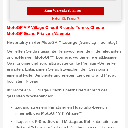
Zum Warenkorb hinzu
Haben Sie Fragen?
MotoGP VIP Village Circuit Ricardo Tormo, Cheste
MotoGP Grand Prix von Valencia
Hospitality in der MotoGP™ Lounge
(Samstag – Sonntag)
Genießen Sie das gesamte Rennwochenende in der eleganten
und exklusiven
MotoGP™ Lounge
, wo Sie eine erstklassige
Gastronomie und sorgfältig ausgewählte Premium-Getränke
erwarten. Entspannen Sie sich zwischen den Sessions in
einem stilvollen Ambiente und erleben Sie den Grand Prix auf
höchstem Niveau.
Ihr MotoGP VIP Village-Erlebnis beinhaltet während des
gesamten Wochenendes:
Zugang zu einem klimatisierten Hospitality-Bereich
innerhalb des
MotoGP VIP Village™
.
Exquisites
Frühstück
und
Mittagsbuffet
, zubereitet von
Spitzenköchen, ergänzt durch Nachmittagssnacks, eine