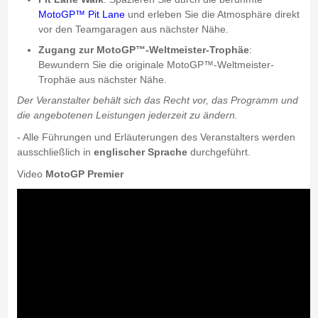
MotoGP™ Pit Lane
und erleben Sie die Atmosphäre direkt
vor den Teamgaragen aus nächster Nähe.
Zugang zur MotoGP™-Weltmeister-Trophäe
:
Bewundern Sie die originale MotoGP™-Weltmeister-
Trophäe aus nächster Nähe.
Der Veranstalter behält sich das Recht vor, das Programm und
die angebotenen Leistungen jederzeit zu ändern.
- Alle Führungen und Erläuterungen des Veranstalters werden
ausschließlich in
englischer Sprache
durchgeführt.
Video
MotoGP Premier