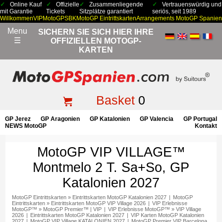
Online Kauf
Offizielle
Zusammenliegende
Vertrauenswürdig und
mit Garantie
Tickets
Sitzplätze garantiert
seriös, seit 1989
Willkommen
VIP
MotoGP
SBK
MotoGP Eintrittskarten
Arrangements MotoGP Spanien
Menu
SICHERN SIE SICH HIER IHRE
☰
OFFIZIELLEN MOTOGP-
KARTEN
Basket
0
GP Jerez
GP Aragonien
GP Katalonien
GP Valencia
GP Portugal
NEWS MotoGP
Kontakt
MotoGP VIP VILLAGE™
Montmelo 2 T. Sa+So, GP
Katalonien 2027
MotoGP Eintrittskarten
»
Eintrittskarten MotoGP Katalonien 2027
|
MotoGP
Eintrittskarten
»
Eintrittskarten MotoGP VIP Village 2026
|
VIP Erlebnisse
MotoGP™
»
MotoGP Premier™ | VIP
|
VIP Erlebnisse MotoGP™
»
VIP Village
2026
|
Eintrittskarten MotoGP Katalonien 2027
|
VIP Karten MotoGP Katalonien
2027
|
MotoGP VIP Village KATALONIEN 2027
|
MotoGP Premier VIP Barcelona