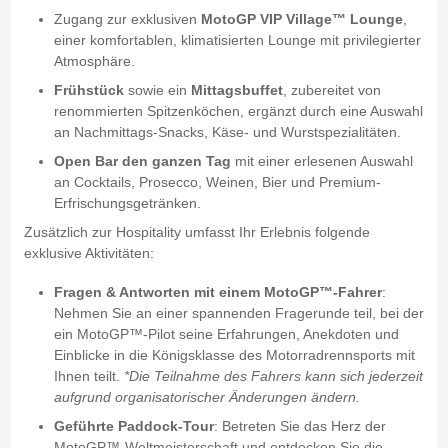
Zugang zur exklusiven
MotoGP VIP Village™ Lounge
,
einer komfortablen, klimatisierten Lounge mit privilegierter
Atmosphäre.
Frühstück
sowie ein
Mittagsbuffet
, zubereitet von
renommierten Spitzenköchen, ergänzt durch eine Auswahl
an Nachmittags-Snacks, Käse- und Wurstspezialitäten.
Open Bar den ganzen Tag
mit einer erlesenen Auswahl
an Cocktails, Prosecco, Weinen, Bier und Premium-
Erfrischungsgetränken.
Zusätzlich zur Hospitality umfasst Ihr Erlebnis folgende
exklusive Aktivitäten:
Fragen & Antworten mit einem MotoGP™-Fahrer
:
Nehmen Sie an einer spannenden Fragerunde teil, bei der
ein MotoGP™-Pilot seine Erfahrungen, Anekdoten und
Einblicke in die Königsklasse des Motorradrennsports mit
Ihnen teilt.
*Die Teilnahme des Fahrers kann sich jederzeit
aufgrund organisatorischer Änderungen ändern.
Geführte Paddock-Tour
: Betreten Sie das Herz der
MotoGP™-Weltmeisterschaft und entdecken Sie die