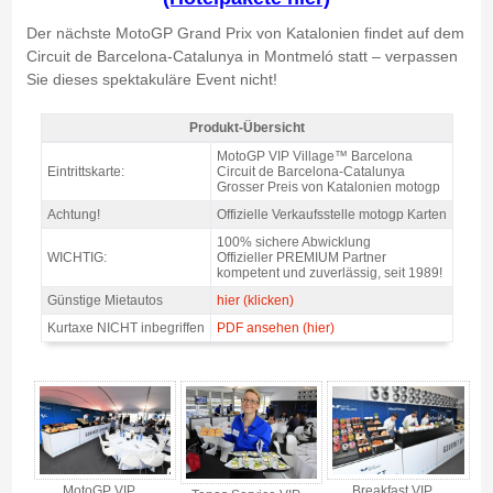
Der nächste MotoGP Grand Prix von Katalonien findet auf dem
Circuit de Barcelona-Catalunya in Montmeló statt – verpassen
Sie dieses spektakuläre Event nicht!
Produkt-Übersicht
MotoGP VIP VILLAGE™ Montmelo 2 T. Sa+So, GP Katalonien 2027 -
MotoGP VIP Village™ Barcelona
Produkt-Übersicht
Eintrittskarte:
Circuit de Barcelona-Catalunya
Grosser Preis von Katalonien motogp
Achtung!
Offizielle Verkaufsstelle motogp Karten
100% sichere Abwicklung
WICHTIG:
Offizieller PREMIUM Partner
kompetent und zuverlässig, seit 1989!
Günstige Mietautos
hier (klicken)
Kurtaxe NICHT inbegriffen
PDF ansehen (hier)
MotoGP VIP VILLAGE™ Montmelo 2 T. Sa+So, GP Katalonien 2027 -
Gallerie 4
MotoGP VIP
Breakfast VIP