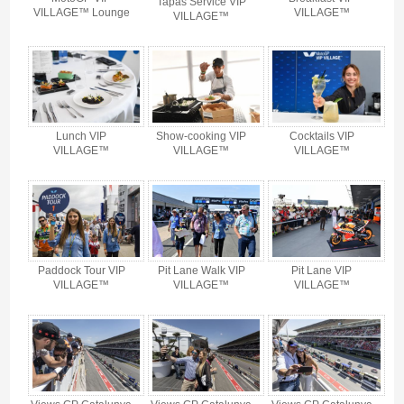
Tapas Service VIP
VILLAGE™ Lounge
VILLAGE™
VILLAGE™
Lunch VIP
Show-cooking VIP
Cocktails VIP
VILLAGE™
VILLAGE™
VILLAGE™
Paddock Tour VIP
Pit Lane Walk VIP
Pit Lane VIP
VILLAGE™
VILLAGE™
VILLAGE™