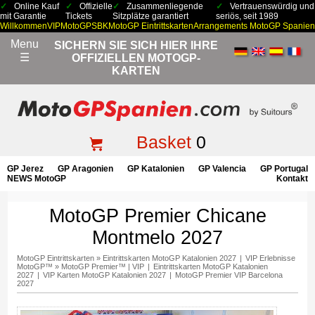
Online Kauf
Offizielle
Zusammenliegende
Vertrauenswürdig und
mit Garantie
Tickets
Sitzplätze garantiert
seriös, seit 1989
Willkommen
VIP
MotoGP
SBK
MotoGP Eintrittskarten
Arrangements MotoGP Spanien
Menu
SICHERN SIE SICH HIER IHRE
☰
OFFIZIELLEN MOTOGP-
KARTEN
Basket
0
GP Jerez
GP Aragonien
GP Katalonien
GP Valencia
GP Portugal
NEWS MotoGP
Kontakt
MotoGP Premier Chicane
Montmelo 2027
MotoGP Eintrittskarten
»
Eintrittskarten MotoGP Katalonien 2027
|
VIP Erlebnisse
MotoGP™
»
MotoGP Premier™ | VIP
|
Eintrittskarten MotoGP Katalonien
2027
|
VIP Karten MotoGP Katalonien 2027
|
MotoGP Premier VIP Barcelona
2027