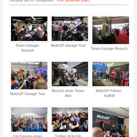
Kurtaxe NICHT inbegriffen
PDF ansehen (hier)
MotoGP Premier Chicane Montmelo 2027 - Gallerie 4
Team-Garage-
MotoGP Garage Tour
Team-Garage-Besuch
Besuch
Besuch einer Team-
MotoGP-Fahrer-
MotoGP Garage Tour
Box
Auftritt
Erscheinen eines
Treffen MotoGP-