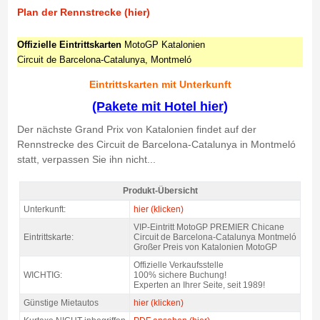
Plan der Rennstrecke (hier)
Offizielle Eintrittskarten
MotoGP Katalonien
Circuit de Barcelona-Catalunya, Montmeló
Eintrittskarten mit Unterkunft
(Pakete mit Hotel hier)
Der nächste Grand Prix von Katalonien findet auf der
Rennstrecke des Circuit de Barcelona-Catalunya in Montmeló
statt, verpassen Sie ihn nicht...
Produkt-Übersicht
MotoGP Premier Chicane Montmelo 2027 - Produkt-Übersicht
Unterkunft:
hier (klicken)
VIP-Eintritt MotoGP PREMIER Chicane
Eintrittskarte:
Circuit de Barcelona-Catalunya Montmeló
Großer Preis von Katalonien MotoGP
Offizielle Verkaufsstelle
WICHTIG:
100% sichere Buchung!
Experten an Ihrer Seite, seit 1989!
Günstige Mietautos
hier (klicken)