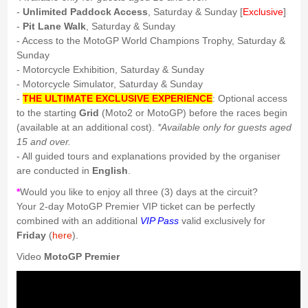
-
Unlimited Paddock Access
, Saturday & Sunday [
Exclusive
]
-
Pit Lane Walk
, Saturday & Sunday
- Access to the MotoGP World Champions Trophy, Saturday &
Sunday
- Motorcycle Exhibition, Saturday & Sunday
- Motorcycle Simulator, Saturday & Sunday
-
THE ULTIMATE EXCLUSIVE EXPERIENCE
: Optional access
to the starting
Grid
(Moto2 or MotoGP) before the races begin
(available at an additional cost).
*Available only for guests aged
15 and over.
- All guided tours and explanations provided by the organiser
are conducted in
English
.
*
Would you like to enjoy all three (3) days at the circuit?
Your 2-day MotoGP Premier VIP ticket can be perfectly
combined with an additional
VIP Pass
valid exclusively for
Friday
(
here
).
Video
MotoGP Premier