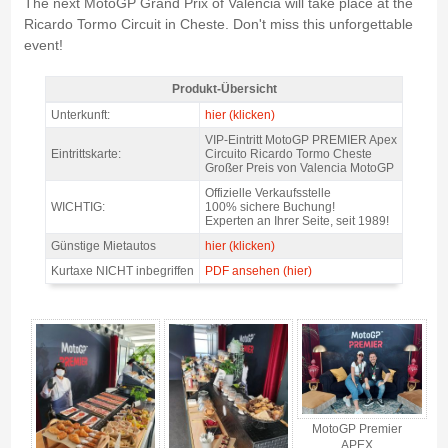
The next MotoGP Grand Prix of Valencia will take place at the
Ricardo Tormo Circuit in Cheste. Don't miss this unforgettable
event!
Produkt-Übersicht
MotoGP VIP VILLAGE™ Cheste Sa+So @ Premier APEX, GP Valencia
Unterkunft:
hier (klicken)
2026 - Produkt-Übersicht
VIP-Eintritt MotoGP PREMIER Apex
Eintrittskarte:
Circuito Ricardo Tormo Cheste
Großer Preis von Valencia MotoGP
Offizielle Verkaufsstelle
WICHTIG:
100% sichere Buchung!
Experten an Ihrer Seite, seit 1989!
Günstige Mietautos
hier (klicken)
Kurtaxe NICHT inbegriffen
PDF ansehen (hier)
MotoGP VIP VILLAGE™ Cheste Sa+So @ Premier APEX, GP Valencia 2026
- Gallerie 4
MotoGP Premier
APEX