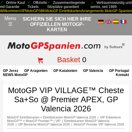
Online Kauf
Offizielle
Zusammenliegende
Vertrauenswürdig und
mit Garantie
Tickets
Sitzplätze garantiert
seriös, seit 1989
Willkommen
VIP
MotoGP
SBK
MotoGP Eintrittskarten
Arrangements MotoGP Spanien
Menu
SICHERN SIE SICH HIER IHRE
☰
OFFIZIELLEN MOTOGP-
KARTEN
Basket
0
GP Jerez
GP Aragonien
GP Katalonien
GP Valencia
GP Portugal
NEWS MotoGP
Kontakt
MotoGP VIP VILLAGE™ Cheste
Sa+So @ Premier APEX, GP
Valencia 2026
MotoGP Eintrittskarten
»
Eintrittskarten MotoGP Valencia 2026
|
VIP Erlebnisse
MotoGP™
»
MotoGP Premier™ | VIP
|
Eintrittskarten MotoGP Valencia
2026
|
VIP Bereiche MotoGP Valencia 2026
|
MotoGP Premier VIP Valencia 2026