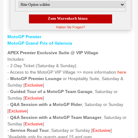
Zum Warenkorb hinzu
Haben Sie Fragen?
MotoGP Premier
MotoGP Grand Prix of Valencia
APEX Premier Exclusive Suite @ VIP Village
Includes:
- 2-Day Ticket (Saturday & Sunday)
- Access to the MotoGP VIP Village >> more information
here
-
MotoGP Premier Lounge
or Hospitality Suite, Saturday &
Sunday [
Exclusive
]
-
Guided Tour of a MotoGP Team Garage
, Saturday or
Sunday [
Exclusive
]
-
Q&A Session with a MotoGP Rider
, Saturday or Sunday
[
Exclusive
]
-
Q&A Session with a MotoGP Team Manager
, Saturday or
Sunday [
Exclusive
]
-
Service Road Tour
, Saturday or Sunday [
Exclusive
]
*Available only for guests aged 15 and over.