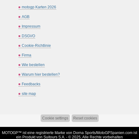
motogp Karten 2026
AGB
Impressum
DSGVO
Cookie-Richtlinie
Firma
Wie bestellen
Warum hier bestellen?
Feedbacks
site map
Cookie settings
Reset cookies
MOTOGP™ ist eine registrierte Marke von Dorna Sports/
MotoGPSpanien.com
ist
ein Produkt von Suitours S.A. - © 2025, Alle Rechte vorbehalten