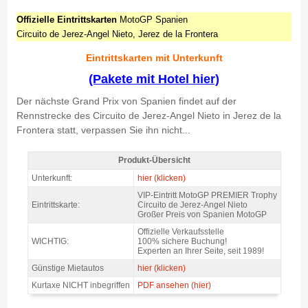
Offizielle Eintrittskarten
MotoGP Spanien
Circuito de Jerez-Angel Nieto, Jerez de la Frontera
Eintrittskarten mit Unterkunft
(Pakete mit Hotel hier)
Der nächste Grand Prix von Spanien findet auf der
Rennstrecke des Circuito de Jerez-Angel Nieto in Jerez de la
Frontera statt, verpassen Sie ihn nicht...
Produkt-Übersicht
MotoGP Premier Trophy Jerez 2027 - Produkt-Übersicht
Unterkunft:
hier (klicken)
VIP-Eintritt MotoGP PREMIER Trophy
Eintrittskarte:
Circuito de Jerez-Angel Nieto
Großer Preis von Spanien MotoGP
Offizielle Verkaufsstelle
WICHTIG:
100% sichere Buchung!
Experten an Ihrer Seite, seit 1989!
Günstige Mietautos
hier (klicken)
Kurtaxe NICHT inbegriffen
PDF ansehen (hier)