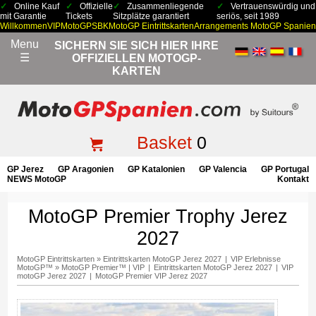
Online Kauf
Offizielle
Zusammenliegende
Vertrauenswürdig und
mit Garantie
Tickets
Sitzplätze garantiert
seriös, seit 1989
Willkommen
VIP
MotoGP
SBK
MotoGP Eintrittskarten
Arrangements MotoGP Spanien
Menu
SICHERN SIE SICH HIER IHRE
☰
OFFIZIELLEN MOTOGP-
KARTEN
Basket
0
GP Jerez
GP Aragonien
GP Katalonien
GP Valencia
GP Portugal
NEWS MotoGP
Kontakt
MotoGP Premier Trophy Jerez
2027
MotoGP Eintrittskarten
»
Eintrittskarten MotoGP Jerez 2027
|
VIP Erlebnisse
MotoGP™
»
MotoGP Premier™ | VIP
|
Eintrittskarten MotoGP Jerez 2027
|
VIP
motoGP Jerez 2027
|
MotoGP Premier VIP Jerez 2027