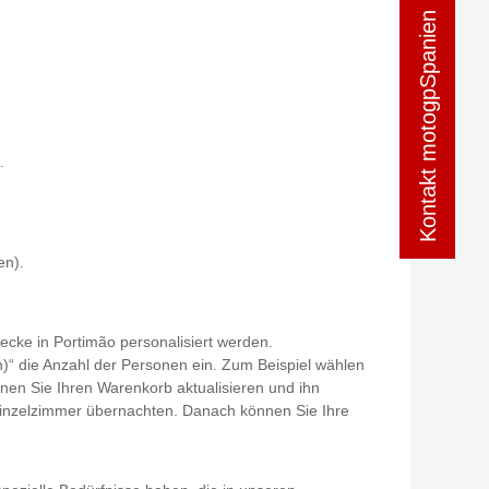
Kontakt motogpSpanien
Kontakt motogpSpanien
.
en).
cke in Portimão personalisiert werden.
)“ die Anzahl der Personen ein. Zum Beispiel wählen
nen Sie Ihren Warenkorb aktualisieren und ihn
 Einzelzimmer übernachten. Danach können Sie Ihre