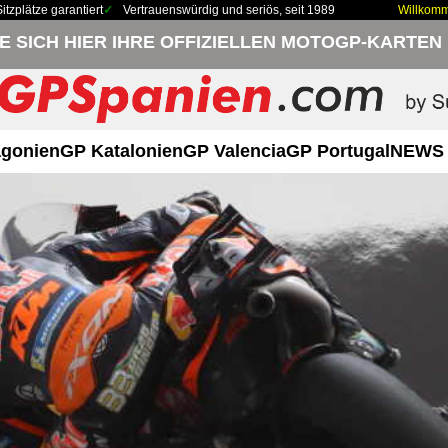
zplätze garantiert
Vertrauenswürdig und seriös, seit 1989
Willkom
IE SICH HIER IHRE OFFIZIELLEN MOTOGP-KARTEN
gonien
GP Katalonien
GP Valencia
GP Portugal
NEWS 