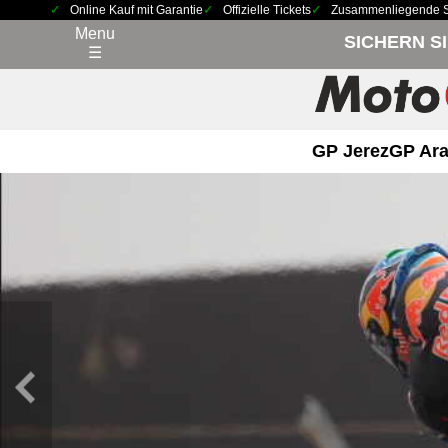
Online Kauf mit Garantie
Offizielle Tickets
Zusammenliegende Sit
Menu
SICHERN S
☰
GP Jerez
GP Ara