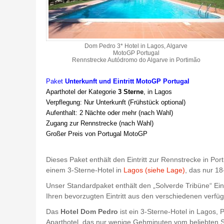
Dom Pedro 3* Hotel in Lagos, Algarve
MotoGP Portugal
Rennstrecke Autódromo do Algarve in Portimão
Paket
Unterkunft und
Eintritt MotoGP Portugal
Aparthotel der Kategorie
3 Sterne
, in Lagos
Verpflegung: Nur Unterkunft (Frühstück optional)
Aufenthalt: 2 Nächte oder mehr (nach Wahl)
Zugang zur Rennstrecke (nach Wahl)
Großer Preis von Portugal MotoGP
Dieses Paket enthält den Eintritt zur Rennstrecke in Port
einem 3-Sterne-Hotel in
Lagos (siehe Lage)
, das nur 1
Unser Standardpaket enthält den „Solverde Tribüne“ Eint
Ihren bevorzugten Eintritt aus den verschiedenen verfü
Das
Hotel Dom Pedro
ist ein 3-Sterne-Hotel in Lagos, 
Aparthotel, das nur wenige Gehminuten vom beliebten S