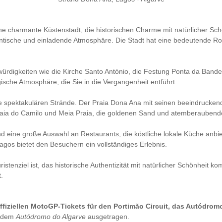
eine charmante Küstenstadt, die historischen Charme mit natürlicher Sch
entische und einladende Atmosphäre. Die Stadt hat eine bedeutende Rol
rdigkeiten wie die Kirche Santo António, die Festung Ponta da Band
ische Atmosphäre, die Sie in die Vergangenheit entführt.
ne spektakulären Strände. Der Praia Dona Ana mit seinen beeindruckende
aia do Camilo und Meia Praia, die goldenen Sand und atemberaubende
nd eine große Auswahl an Restaurants, die köstliche lokale Küche anbi
gos bietet den Besuchern ein vollständiges Erlebnis.
tenziel ist, das historische Authentizität mit natürlicher Schönheit ko
.
ffiziellen MotoGP-Tickets für den Portimão Circuit, das Autódromo
f dem
Autódromo do Algarve
ausgetragen.