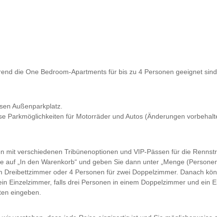
ährend die One Bedroom-Apartments für bis zu 4 Personen geeignet sind
osen Außenparkplatz.
ose Parkmöglichkeiten für Motorräder und Autos (Änderungen vorbehalt
 mit verschiedenen Tribünenoptionen und VIP-Pässen für die Rennstre
Sie auf „In den Warenkorb“ und geben Sie dann unter „Menge (Personen
in Dreibettzimmer oder 4 Personen für zwei Doppelzimmer. Danach kön
 ein Einzelzimmer, falls drei Personen in einem Doppelzimmer und ein
ten eingeben.