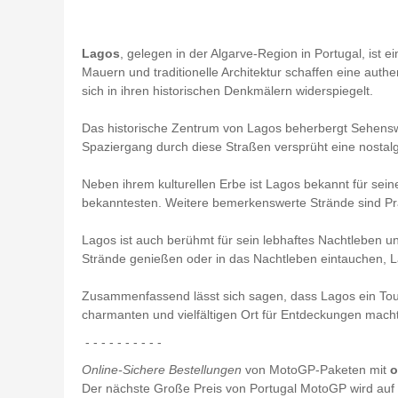
Lagos
, gelegen in der Algarve-Region in Portugal, ist 
Mauern und traditionelle Architektur schaffen eine auth
sich in ihren historischen Denkmälern widerspiegelt.
Das historische Zentrum von Lagos beherbergt Sehenswü
Spaziergang durch diese Straßen versprüht eine nostalg
Neben ihrem kulturellen Erbe ist Lagos bekannt für sei
bekanntesten. Weitere bemerkenswerte Strände sind Pr
Lagos ist auch berühmt für sein lebhaftes Nachtleben u
Strände genießen oder in das Nachtleben eintauchen, La
Zusammenfassend lässt sich sagen, dass Lagos ein Touris
charmanten und vielfältigen Ort für Entdeckungen macht
- - - - - - - - - -
Online-Sichere Bestellungen
von MotoGP-Paketen mit
o
Der nächste Große Preis von Portugal MotoGP wird au