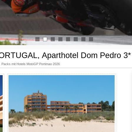
1
2
3
4
5
6
7
8
RTUGAL, Aparthotel Dom Pedro 3* 
Packs mit Hotels MotoGP Portimao 2026