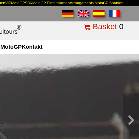
men
VIP
MotoGP
SBK
MotoGP Eintrittskarten
Arrangements MotoGP Spanien
Basket
0
MotoGP
Kontakt