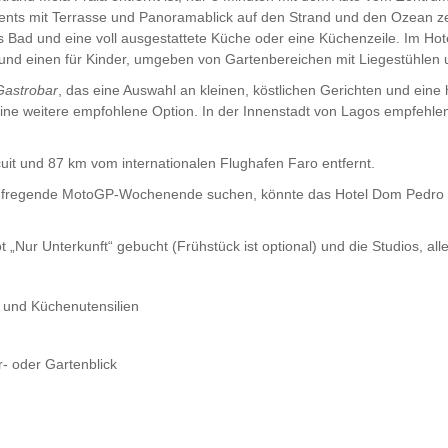
nts mit Terrasse und Panoramablick auf den Strand und den Ozean zei
nes Bad und eine voll ausgestattete Küche oder eine Küchenzeile. Im 
nd einen für Kinder, umgeben von Gartenbereichen mit Liegestühlen
Gastrobar
, das eine Auswahl an kleinen, köstlichen Gerichten und ein
eine weitere empfohlene Option. In der Innenstadt von Lagos empfehle
it und 87 km vom internationalen Flughafen Faro entfernt.
 aufregende MotoGP-Wochenende suchen, könnte das Hotel Dom Pedro e
ur Unterkunft“ gebucht (Frühstück ist optional) und die Studios, alle
 und Küchenutensilien
- oder Gartenblick