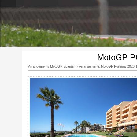
MotoGP PO
Arrangements MotoGP Spanien
»
Arrangements MotoGP Portugal 2026
|