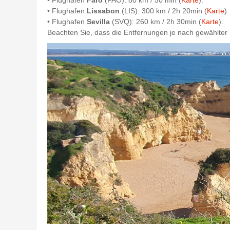
• Flughafen
Faro
(FAO): 80 km / 50 min (
Karte
).
• Flughafen
Lissabon
(LIS): 300 km / 2h 20min (
Karte
).
• Flughafen
Sevilla
(SVQ): 260 km / 2h 30min (
Karte
).
Beachten Sie, dass die Entfernungen je nach gewählter