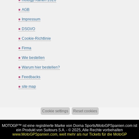
AGB
Impressum
DSGVO
Cookie-Richtlinie
Firma
Wie bestellen
Warum hier bestellen?
Feedbacks
site map
Cookie settings
Reset cookies
MOTOGP™ ist eine registrierte Marke von Dorna Sports/
MotoGPSpanien.com
ist
ein Produkt von Suitours S.A. - © 2025, Alle Rechte vorbehalten
www.MotoGPSpanien.com, weit mehr als nur Tickets für die MotoGP