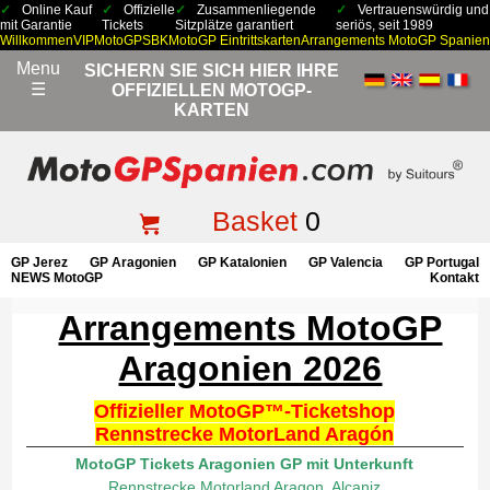
Online Kauf
Offizielle
Zusammenliegende
Vertrauenswürdig und
mit Garantie
Tickets
Sitzplätze garantiert
seriös, seit 1989
Willkommen
VIP
MotoGP
SBK
MotoGP Eintrittskarten
Arrangements MotoGP Spanien
Menu
SICHERN SIE SICH HIER IHRE
☰
OFFIZIELLEN MOTOGP-
KARTEN
Basket
0
GP Jerez
GP Aragonien
GP Katalonien
GP Valencia
GP Portugal
NEWS MotoGP
Kontakt
Arrangements MotoGP
Aragonien 2026
Offizieller MotoGP™-Ticketshop
Rennstrecke MotorLand Aragón
MotoGP Tickets Aragonien GP mit Unterkunft
Rennstrecke Motorland Aragon, Alcaniz