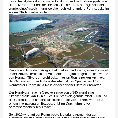
Tatsache ist, dass die Rennstrecke MotorLand im Eröffnungsjahr von
der IRTA mit dem Preis des besten GP's des Jahres ausgezeichnet
wurde, eine Auszeichnung welche noch keine andere Rennstrecke im
ersten GP-Jahr erhalten hat.
Der circuito Motorland Aragon befindet sich in Alcañiz, einer Kleinstadt
in der Provinz Teruel in der Autonomen Region Aragonien, und wurde
von Herman Tilke, dem wohl bekanntesten Rennstrecken-Architekt
der Gegenwart, unter Mithilfe des ehemaligen Spanischen F1-
Rennfahrers Pedro de la Rosa als technischer Berater entworfen.
Der Rundkurs hat eine Streckenlänge von 5.345m und eine
Streckenbreite von 12 bis 15m. Die Start-/Zielgerade misst 630m und
die Gegengerade hat eine stattliche Länge von 1.726m, was sie zu
einem internationalen Bezugspunkt zur Durchführung von
aerodynamischen Tests macht.
Seit 2010 wird auf der Rennstrecke Motorland Aragon der zur