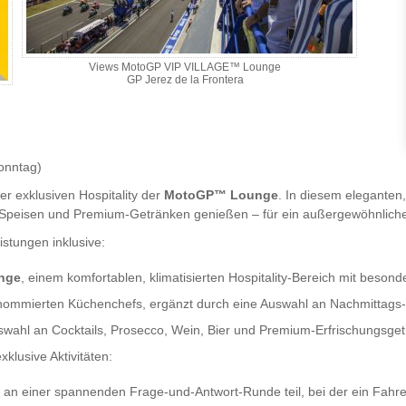
Views MotoGP VIP VILLAGE™ Lounge
GP Jerez de la Frontera
onntag)
r exklusiven Hospitality der
MotoGP™ Lounge
. In diesem eleganten
 Speisen und Premium-Getränken genießen – für ein außergewöhnliche
tungen inklusive:
nge
, einem komfortablen, klimatisierten Hospitality-Bereich mit beson
enommierten Küchenchefs, ergänzt durch eine Auswahl an Nachmittags-
swahl an Cocktails, Prosecco, Wein, Bier und Premium-Erfrischungsge
xklusive Aktivitäten:
an einer spannenden Frage-und-Antwort-Runde teil, bei der ein Fahrer 