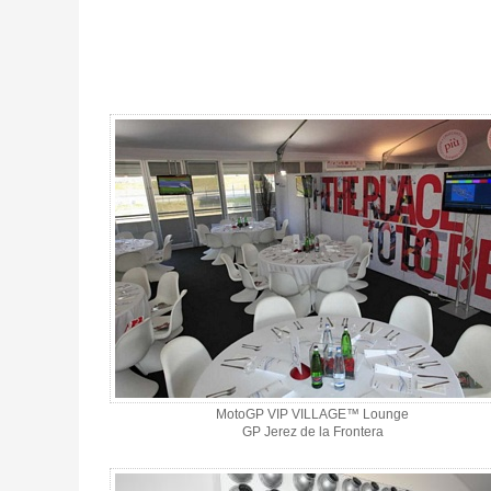
MotoGP VIP VILLAGE™ Jerez Sa+So, GP Spanien 2027 - Galleri
MotoGP VIP VILLAGE™ Lounge
GP Jerez de la Frontera