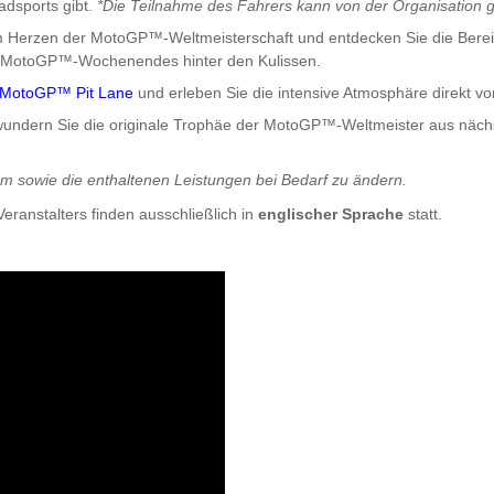
adsports gibt.
*Die Teilnahme des Fahrers kann von der Organisation 
m Herzen der MotoGP™-Weltmeisterschaft und entdecken Sie die Berei
nes MotoGP™-Wochenendes hinter den Kulissen.
MotoGP™ Pit Lane
und erleben Sie die intensive Atmosphäre direkt 
wundern Sie die originale Trophäe der MotoGP™-Weltmeister aus näc
mm sowie die enthaltenen Leistungen bei Bedarf zu ändern.
Veranstalters finden ausschließlich in
englischer Sprache
statt.