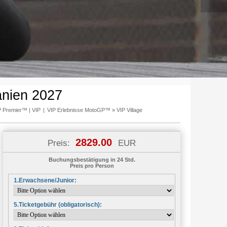
nien 2027
 Premier™ | VIP
|
VIP Erlebnisse MotoGP™
»
VIP Village
2829.00
Preis:
EUR
Buchungsbestätigung in 24 Std.
Preis pro Person
1.Erwachsene/Junior:
5.Ticketgebühr (obligatorisch):