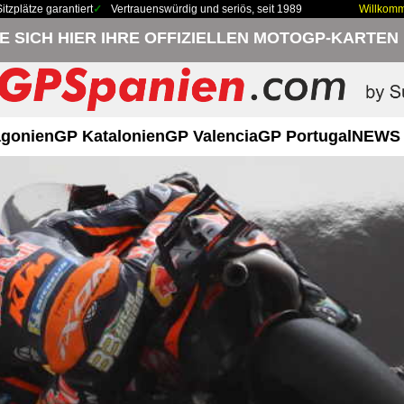
zplätze garantiert
Vertrauenswürdig und seriös, seit 1989
Willkom
IE SICH HIER IHRE OFFIZIELLEN MOTOGP-KARTEN
gonien
GP Katalonien
GP Valencia
GP Portugal
NEWS 