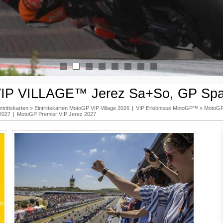
1
2
3
4
5
6
7
8
IP VILLAGE™ Jerez Sa+So, GP Spa
trittskarten
»
Eintrittskarten MotoGP VIP Village 2026
|
VIP Erlebnisse MotoGP™
»
MotoGP
2027
|
MotoGP Premier VIP Jerez 2027