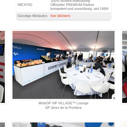
100% sichere Abwicklung
WICHTIG:
Offizieller PREMIUM Partner
kompetent und zuverlässig, seit 1989!
Günstige Mietautos
hier (klicken)
e 4
MotoGP VIP VILLAGE™ Lounge
GP Jerez de la Frontera