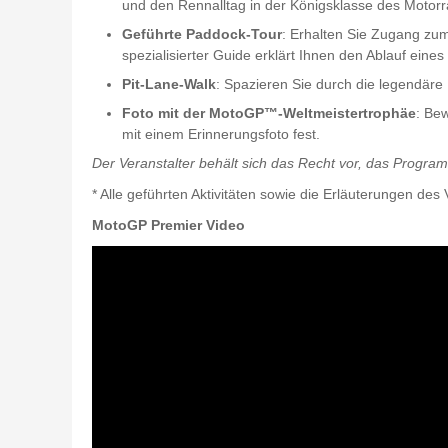
und den Rennalltag in der Königsklasse des Motorr
Geführte Paddock-Tour
: Erhalten Sie Zugang zu
spezialisierter Guide erklärt Ihnen den Ablauf ei
Pit-Lane-Walk
: Spazieren Sie durch die legendäre
Foto mit der MotoGP™-Weltmeistertrophäe
: Be
mit einem Erinnerungsfoto fest.
Der Veranstalter behält sich das Recht vor, das Progra
* Alle geführten Aktivitäten sowie die Erläuterungen des 
MotoGP Premier Video