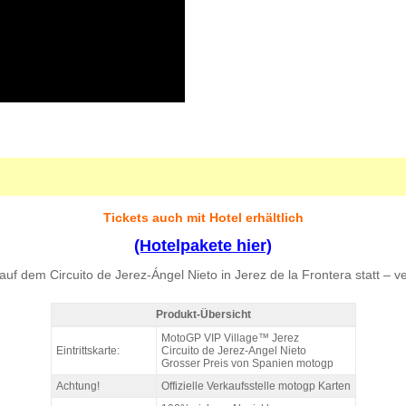
Tickets auch mit Hotel erhältlich
(Hotelpakete hier)
 dem Circuito de Jerez-Ángel Nieto in Jerez de la Frontera statt – ve
Produkt-Übersicht
MotoGP VIP VILLAGE™ Jerez Sa+So, GP Spanien 2027 - Produkt-Über
MotoGP VIP Village™ Jerez
Eintrittskarte:
Circuito de Jerez-Angel Nieto
Grosser Preis von Spanien motogp
Achtung!
Offizielle Verkaufsstelle motogp Karten