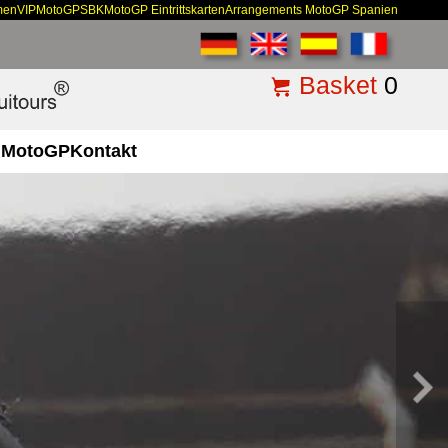
men
VIP
MotoGP
SBK
MotoGP Eintrittskarten
Arrangements MotoGP Spanien
Basket
0
MotoGP
Kontakt