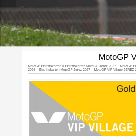
MotoGP V
MotoGP Eintrittskarten
»
Eintrittskarten MotoGP Jerez 2027
|
MotoGP Ein
2026
|
Eintrittskarten MotoGP Jerez 2027
|
MotoGP VIP Village JEREZ 