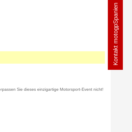
Kontakt motogpSpanien
Kontakt motogpSpanien
rpassen Sie dieses einzigartige Motorsport-Event nicht!
sicht