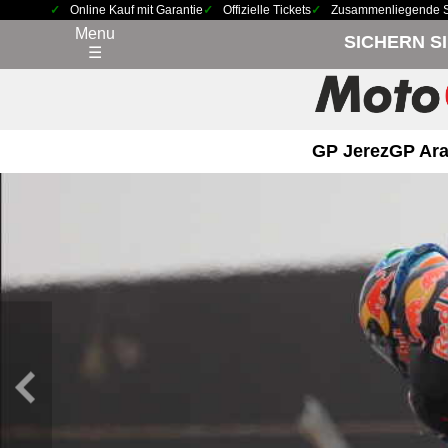
Online Kauf mit Garantie
Offizielle Tickets
Zusammenliegende Sit
Menu
SICHERN S
☰
GP Jerez
GP Ara