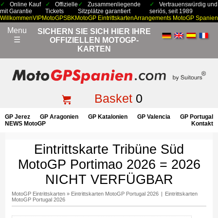
Online Kauf
Offizielle
Zusammenliegende
Vertrauenswürdig und
mit Garantie
Tickets
Sitzplätze garantiert
seriös, seit 1989
Willkommen
VIP
MotoGP
SBK
MotoGP Eintrittskarten
Arrangements MotoGP Spanien
Menu
SICHERN SIE SICH HIER IHRE
☰
OFFIZIELLEN MOTOGP-
KARTEN
Basket
0
GP Jerez
GP Aragonien
GP Katalonien
GP Valencia
GP Portugal
NEWS MotoGP
Kontakt
Eintrittskarte Tribüne Süd
MotoGP Portimao 2026 = 2026
NICHT VERFÜGBAR
MotoGP Eintrittskarten
»
Eintrittskarten MotoGP Portugal 2026
|
Eintrittskarten
MotoGP Portugal 2026