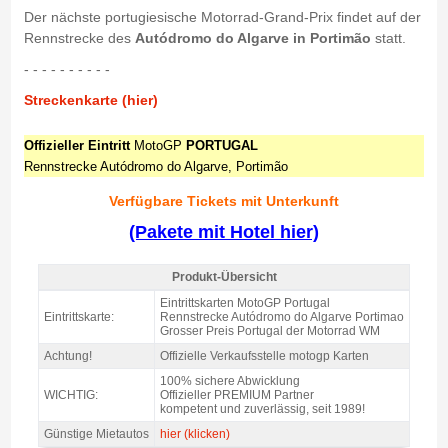
Der nächste portugiesische Motorrad-Grand-Prix findet auf der
Rennstrecke des
Autódromo do Algarve in Portimão
statt.
- - - - - - - - - -
Streckenkarte (hier)
Offizieller Eintritt
MotoGP
PORTUGAL
Rennstrecke Autódromo do Algarve, Portimão
Verfügbare Tickets mit Unterkunft
(Pakete mit Hotel hier)
Produkt-Übersicht
Eintrittskarte Tribüne Süd MotoGP Portimao 2026 = 2026 NICHT
Eintrittskarten MotoGP Portugal
VERFÜGBAR - Produkt-Übersicht
Eintrittskarte:
Rennstrecke Autódromo do Algarve Portimao
Grosser Preis Portugal der Motorrad WM
Achtung!
Offizielle Verkaufsstelle motogp Karten
100% sichere Abwicklung
WICHTIG:
Offizieller PREMIUM Partner
kompetent und zuverlässig, seit 1989!
Günstige Mietautos
hier (klicken)