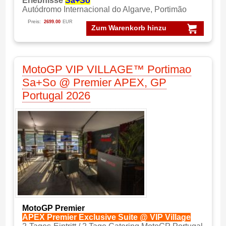
Erlebnisse
Sa+So
Autódromo Internacional do Algarve, Portimão
Preis:
2699.00
EUR
Zum Warenkorb hinzu
MotoGP VIP VILLAGE™ Portimao
Sa+So @ Premier APEX, GP
Portugal 2026
MotoGP Premier
APEX Premier Exclusive Suite @ VIP Village