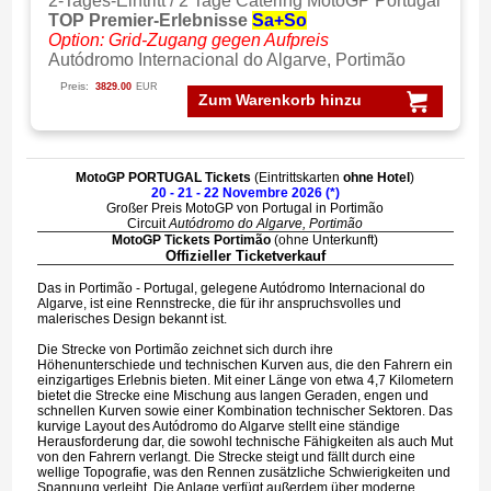
2-Tages-Eintritt / 2 Tage Catering MotoGP Portugal
TOP Premier-Erlebnisse
Sa+So
Option: Grid-Zugang gegen Aufpreis
Autódromo Internacional do Algarve, Portimão
Preis:
3829.00
EUR
Zum Warenkorb hinzu
MotoGP PORTUGAL Tickets
(Eintrittskarten
ohne Hotel
)
20 - 21 - 22 Novembre 2026 (*)
Großer Preis MotoGP von Portugal in Portimão
Circuit
Autódromo do Algarve, Portimão
MotoGP Tickets Portimão
(ohne Unterkunft)
Offizieller Ticketverkauf
Das in Portimão - Portugal, gelegene Autódromo Internacional do
Algarve, ist eine Rennstrecke, die für ihr anspruchsvolles und
malerisches Design bekannt ist.
Die Strecke von Portimão zeichnet sich durch ihre
Höhenunterschiede und technischen Kurven aus, die den Fahrern ein
einzigartiges Erlebnis bieten. Mit einer Länge von etwa 4,7 Kilometern
bietet die Strecke eine Mischung aus langen Geraden, engen und
schnellen Kurven sowie einer Kombination technischer Sektoren. Das
kurvige Layout des Autódromo do Algarve stellt eine ständige
Herausforderung dar, die sowohl technische Fähigkeiten als auch Mut
von den Fahrern verlangt. Die Strecke steigt und fällt durch eine
wellige Topografie, was den Rennen zusätzliche Schwierigkeiten und
Spannung verleiht. Die Anlage verfügt außerdem über moderne