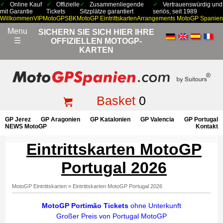
Online Kauf
Offizielle
Zusammenliegende
Vertrauenswürdig und
mit Garantie
Tickets
Sitzplätze garantiert
seriös, seit 1989
Willkommen
VIP
MotoGP
SBK
MotoGP Eintrittskarten
Arrangements MotoGP Spanien
Menu
SICHERN SIE SICH HIER IHRE
☰
OFFIZIELLEN MOTOGP-
KARTEN
Basket
0
GP Jerez
GP Aragonien
GP Katalonien
GP Valencia
GP Portugal
NEWS MotoGP
Kontakt
Eintrittskarten MotoGP
Portugal 2026
MotoGP Eintrittskarten
»
Eintrittskarten MotoGP Portugal 2026
MotoGP Portimão Tickets
ohne Unterkunft
Großer Preis von Portugal MotoGP