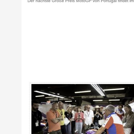
Der nächste Große Preis MotoGP von Portugal findet im 
MotoGP Premier Chicane Portugal 2026 - Gallerie 4