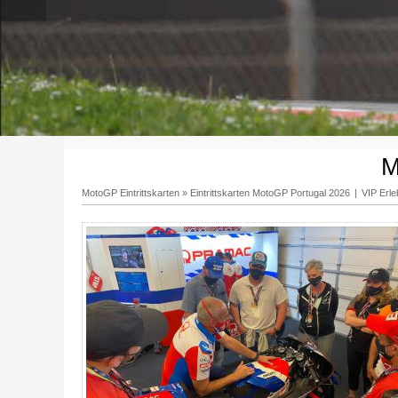
M
MotoGP Eintrittskarten
»
Eintrittskarten MotoGP Portugal 2026
|
VIP Erl