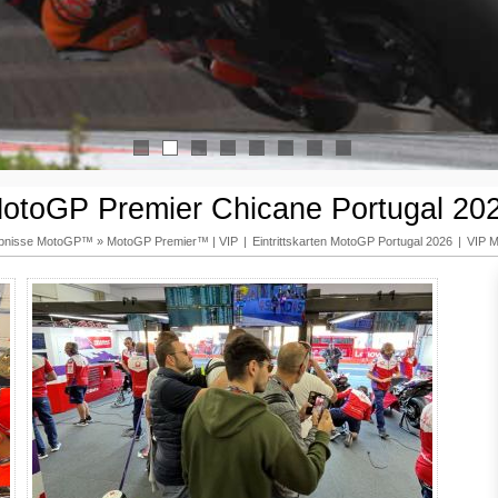
1
2
3
4
5
6
7
8
otoGP Premier Chicane Portugal 20
ebnisse MotoGP™
»
MotoGP Premier™ | VIP
|
Eintrittskarten MotoGP Portugal 2026
|
VIP M