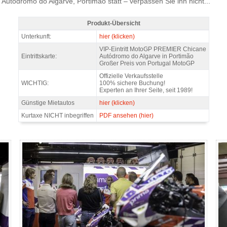
Autódromo do Algarve, Portimão statt – verpassen Sie ihn nicht...
Produkt-Übersicht
MotoGP Premier Chicane Portugal 2026 - Produkt-Übersicht
Unterkunft:
hier (klicken)
VIP-Eintritt MotoGP PREMIER Chicane
Eintrittskarte:
Autódromo do Algarve in Portimão
Großer Preis von Portugal MotoGP
Offizielle Verkaufsstelle
WICHTIG:
100% sichere Buchung!
Experten an Ihrer Seite, seit 1989!
Günstige Mietautos
hier (klicken)
Kurtaxe NICHT inbegriffen
PDF ansehen (hier)