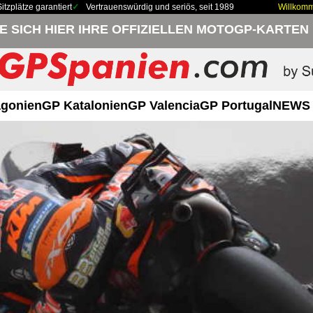
zplätze garantiert
Vertrauenswürdig und seriös, seit 1989
Willkom
IE SICH HIER IHRE OFFIZIELLEN MOTOGP-KARTEN
gonien
GP Katalonien
GP Valencia
GP Portugal
NEWS 