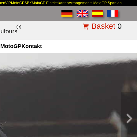
men
VIP
MotoGP
SBK
MotoGP Eintrittskarten
Arrangements MotoGP Spanien
Basket
0
MotoGP
Kontakt