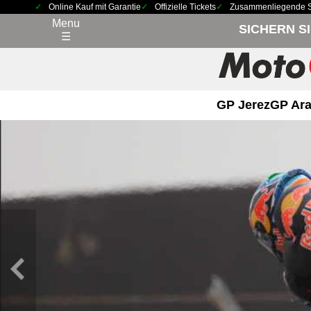
Online Kauf mit Garantie
Offizielle Tickets
Zusammenliegende Sit
Menu
SICHERN S
☰
GP Jerez
GP Ara