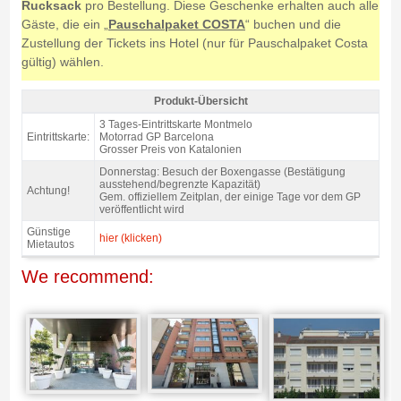
Rucksack
pro Bestellung. Diese Geschenke erhalten auch alle
Gäste, die ein „
Pauschalpaket COSTA
“ buchen und die
Zustellung der Tickets ins Hotel (nur für Pauschalpaket Costa
gültig) wählen.
Produkt-Übersicht
Haupttribüne D Motorrad GP Barcelona 2027 - Produkt-Übersicht
3 Tages-Eintrittskarte Montmelo
Eintrittskarte:
Motorrad GP Barcelona
Grosser Preis von Katalonien
Donnerstag: Besuch der Boxengasse (Bestätigung
ausstehend/begrenzte Kapazität)
Achtung!
Gem. offiziellem Zeitplan, der einige Tage vor dem GP
veröffentlicht wird
Günstige
hier (klicken)
Mietautos
We recommend: