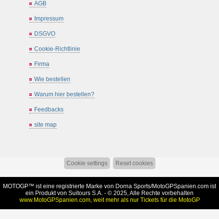
AGB
Impressum
DSGVO
Cookie-Richtlinie
Firma
Wie bestellen
Warum hier bestellen?
Feedbacks
site map
Cookie settings
Reset cookies
MOTOGP™ ist eine registrierte Marke von Dorna Sports/
MotoGPSpanien.com
ist
ein Produkt von Suitours S.A. - © 2025, Alle Rechte vorbehalten
www.MotoGPSpanien.com, weit mehr als nur Tickets für die MotoGP