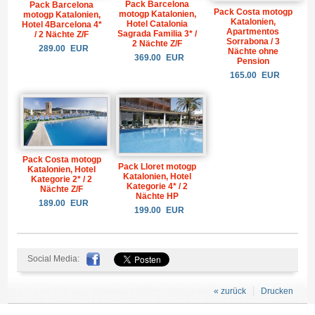
Pack Barcelona
Pack Barcelona
Pack Costa motogp
motogp Katalonien,
motogp Katalonien,
Katalonien,
Hotel Catalonia
Hotel 4Barcelona 4*
Apartmentos
Sagrada Familia 3* /
/ 2 Nächte Z/F
Sorrabona / 3
2 Nächte Z/F
289.00
EUR
Nächte ohne
369.00
EUR
Pension
165.00
EUR
Pack Costa motogp
Pack Lloret motogp
Katalonien, Hotel
Katalonien, Hotel
Kategorie 2* / 2
Kategorie 4* / 2
Nächte Z/F
Nächte HP
189.00
EUR
199.00
EUR
Social Media:
« zurück
Drucken