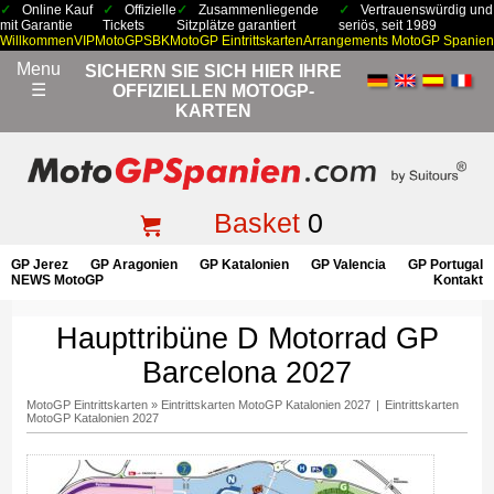
Online Kauf
Offizielle
Zusammenliegende
Vertrauenswürdig und
mit Garantie
Tickets
Sitzplätze garantiert
seriös, seit 1989
Willkommen
VIP
MotoGP
SBK
MotoGP Eintrittskarten
Arrangements MotoGP Spanien
Menu
SICHERN SIE SICH HIER IHRE
☰
OFFIZIELLEN MOTOGP-
KARTEN
Basket
0
GP Jerez
GP Aragonien
GP Katalonien
GP Valencia
GP Portugal
NEWS MotoGP
Kontakt
Haupttribüne D Motorrad GP
Barcelona 2027
MotoGP Eintrittskarten
»
Eintrittskarten MotoGP Katalonien 2027
|
Eintrittskarten
MotoGP Katalonien 2027