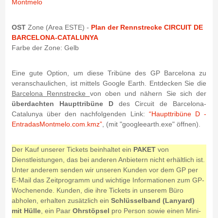
Montmelo
OST
Zone (Area ESTE) -
Plan der Rennstrecke CIRCUIT DE
BARCELONA-CATALUNYA
Farbe der Zone: Gelb
Eine gute Option, um diese Tribüne des GP Barcelona zu
veranschaulichen, ist mittels Google Earth. Entdecken Sie die
Barcelona Rennstrecke
von oben und nähern Sie sich der
überdachten Haupttribüne D
des Circuit de Barcelona-
Catalunya über den nachfolgenden Link:
“Haupttribüne D -
EntradasMontmelo.com.kmz”
, (mit "googleearth.exe" öffnen).
Der Kauf unserer Tickets beinhaltet ein
PAKET
von
Dienstleistungen, das bei anderen Anbietern nicht erhältlich ist.
Unter anderem senden wir unseren Kunden vor dem GP per
E-Mail das Zeitprogramm und wichtige Informationen zum GP-
Wochenende. Kunden, die ihre Tickets in unserem Büro
abholen, erhalten zusätzlich ein
Schlüsselband (Lanyard)
mit Hülle
, ein Paar
Ohrstöpsel
pro Person sowie einen Mini-