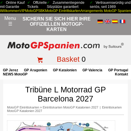
Online Kauf
Offizielle
Zusammenliegende
Vertrauenswürdig und
mit Garantie
Tickets
Sitzplätze garantiert
seriös, seit 1989
Willkommen
VIP
MotoGP
SBK
MotoGP Eintrittskarten
Arrangements MotoGP Spanien
Menu
SICHERN SIE SICH HIER IHRE
☰
OFFIZIELLEN MOTOGP-
KARTEN
Basket
0
GP Jerez
GP Aragonien
GP Katalonien
GP Valencia
GP Portugal
NEWS MotoGP
Kontakt
Tribüne L Motorrad GP
Barcelona 2027
MotoGP Eintrittskarten
»
Eintrittskarten MotoGP Katalonien 2027
|
Eintrittskarten
MotoGP Katalonien 2027