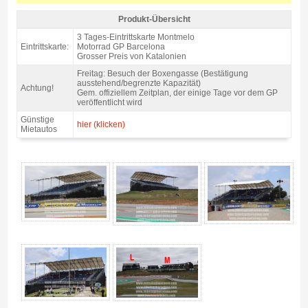
Produkt-Übersicht
Tribüne L Motorrad GP Barcelona 2027 - Produkt-Übersicht
3 Tages-Eintrittskarte Montmelo
Eintrittskarte:
Motorrad GP Barcelona
Grosser Preis von Katalonien
Freitag: Besuch der Boxengasse (Bestätigung
ausstehend/begrenzte Kapazität)
Achtung!
Gem. offiziellem Zeitplan, der einige Tage vor dem GP
veröffentlicht wird
Günstige
hier (klicken)
Mietautos
Tribüne L Motorrad GP Barcelona 2027 - Gallerie 4