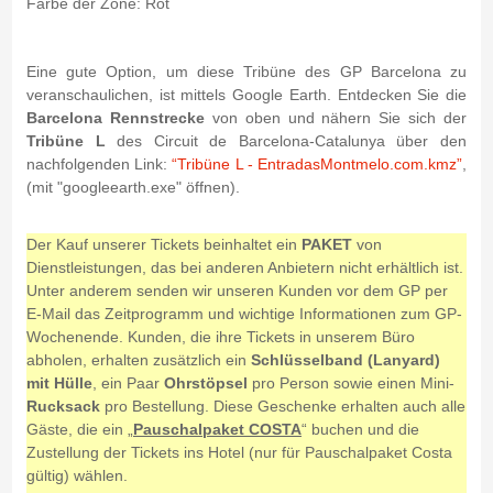
Farbe der Zone: Rot
Eine gute Option, um diese Tribüne des GP Barcelona zu
veranschaulichen, ist mittels Google Earth. Entdecken Sie die
Barcelona Rennstrecke
von oben und nähern Sie sich der
Tribüne L
des Circuit de Barcelona-Catalunya über den
nachfolgenden Link:
“Tribüne L - EntradasMontmelo.com.kmz”
,
(mit "googleearth.exe" öffnen).
Der Kauf unserer Tickets beinhaltet ein
PAKET
von
Dienstleistungen, das bei anderen Anbietern nicht erhältlich ist.
Unter anderem senden wir unseren Kunden vor dem GP per
E-Mail das Zeitprogramm und wichtige Informationen zum GP-
Wochenende. Kunden, die ihre Tickets in unserem Büro
abholen, erhalten zusätzlich ein
Schlüsselband (Lanyard)
mit Hülle
, ein Paar
Ohrstöpsel
pro Person sowie einen Mini-
Rucksack
pro Bestellung. Diese Geschenke erhalten auch alle
Gäste, die ein „
Pauschalpaket COSTA
“ buchen und die
Zustellung der Tickets ins Hotel (nur für Pauschalpaket Costa
gültig) wählen.