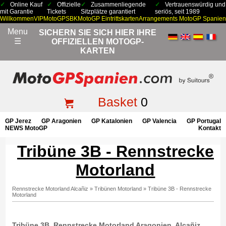
Online Kauf
Offizielle
Zusammenliegende
Vertrauenswürdig und
mit Garantie
Tickets
Sitzplätze garantiert
seriös, seit 1989
Willkommen
VIP
MotoGP
SBK
MotoGP Eintrittskarten
Arrangements MotoGP Spanien
Menu
SICHERN SIE SICH HIER IHRE
☰
OFFIZIELLEN MOTOGP-
KARTEN
Basket
0
GP Jerez
GP Aragonien
GP Katalonien
GP Valencia
GP Portugal
NEWS MotoGP
Kontakt
Tribüne 3B - Rennstrecke
Motorland
Rennstrecke Motorland Alcañiz
»
Tribünen Motorland
»
Tribüne 3B - Rennstrecke
Motorland
Tribüne 3B, Rennstrecke Motorland Aragonien, Alcañiz