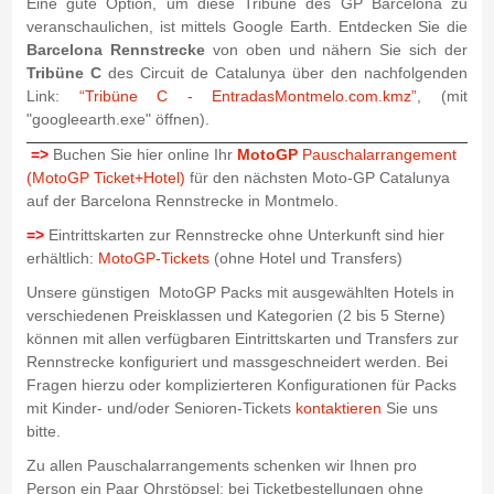
Eine gute Option, um diese Tribüne des GP Barcelona zu
veranschaulichen, ist mittels Google Earth. Entdecken Sie die
Barcelona Rennstrecke
von oben und nähern Sie sich der
Tribüne C
des Circuit de Catalunya über den nachfolgenden
Link:
“Tribüne C - EntradasMontmelo.com.kmz”
, (mit
"googleearth.exe" öffnen).
=>
Buchen Sie hier online Ihr
MotoGP
Pauschalarrangement
(MotoGP Ticket+Hotel)
für den nächsten Moto-GP Catalunya
auf der Barcelona Rennstrecke in Montmelo.
=>
Eintrittskarten zur Rennstrecke ohne Unterkunft sind hier
erhältlich:
MotoGP-Tickets
(ohne Hotel und Transfers)
Unsere günstigen MotoGP Packs mit ausgewählten Hotels in
verschiedenen Preisklassen und Kategorien (2 bis 5 Sterne)
können mit allen verfügbaren Eintrittskarten und Transfers zur
Rennstrecke konfiguriert und massgeschneidert werden. Bei
Fragen hierzu oder komplizierteren Konfigurationen für Packs
mit Kinder- und/oder Senioren-Tickets
kontaktieren
Sie uns
bitte.
Zu allen Pauschalarrangements schenken wir Ihnen pro
Person ein Paar Ohrstöpsel; bei Ticketbestellungen ohne