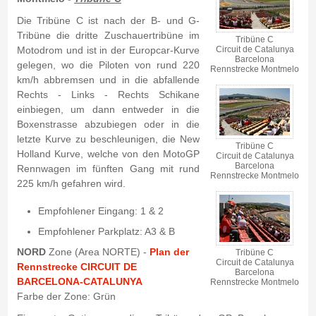
Die Tribüne C ist nach der B- und G-
Tribüne die dritte Zuschauertribüne im
Tribüne C
Motodrom und ist in der Europcar-Kurve
Circuit de Catalunya
Barcelona
gelegen, wo die Piloten von rund 220
Rennstrecke Montmelo
km/h abbremsen und in die abfallende
Rechts - Links - Rechts Schikane
einbiegen, um dann entweder in die
Boxenstrasse abzubiegen oder in die
letzte Kurve zu beschleunigen, die New
Tribüne C
Holland Kurve, welche von den MotoGP
Circuit de Catalunya
Barcelona
Rennwagen im fünften Gang mit rund
Rennstrecke Montmelo
225 km/h gefahren wird.
Empfohlener Eingang: 1 & 2
Empfohlener Parkplatz: A3 & B
NORD
Zone (Area NORTE) -
Plan der
Tribüne C
Circuit de Catalunya
Rennstrecke CIRCUIT DE
Barcelona
BARCELONA-CATALUNYA
Rennstrecke Montmelo
Farbe der Zone: Grün