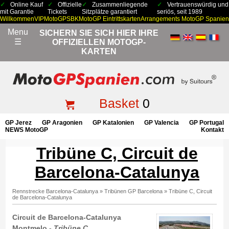
Online Kauf
Offizielle
Zusammenliegende
Vertrauenswürdig und
mit Garantie
Tickets
Sitzplätze garantiert
seriös, seit 1989
Willkommen
VIP
MotoGP
SBK
MotoGP Eintrittskarten
Arrangements MotoGP Spanien
Menu
SICHERN SIE SICH HIER IHRE
☰
OFFIZIELLEN MOTOGP-
KARTEN
Basket
0
GP Jerez
GP Aragonien
GP Katalonien
GP Valencia
GP Portugal
NEWS MotoGP
Kontakt
Tribüne C, Circuit de
Barcelona-Catalunya
Rennstrecke Barcelona-Catalunya
»
Tribünen GP Barcelona
»
Tribüne C, Circuit
de Barcelona-Catalunya
Circuit de Barcelona-Catalunya
Montmelo -
Tribüne C