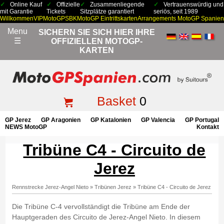
Online Kauf
Offizielle
Zusammenliegende
Vertrauenswürdig und
mit Garantie
Tickets
Sitzplätze garantiert
seriös, seit 1989
Willkommen
VIP
MotoGP
SBK
MotoGP Eintrittskarten
Arrangements MotoGP Spanien
Menu
SICHERN SIE SICH HIER IHRE
☰
OFFIZIELLEN MOTOGP-
KARTEN
Basket
0
GP Jerez
GP Aragonien
GP Katalonien
GP Valencia
GP Portugal
NEWS MotoGP
Kontakt
Tribüne C4 - Circuito de
Jerez
Rennstrecke Jerez-Angel Nieto
»
Tribünen Jerez
»
Tribüne C4 - Circuito de Jerez
Die Tribüne C-4 vervollständigt die Tribüne am Ende der
Hauptgeraden des Circuito de Jerez-Angel Nieto. In diesem