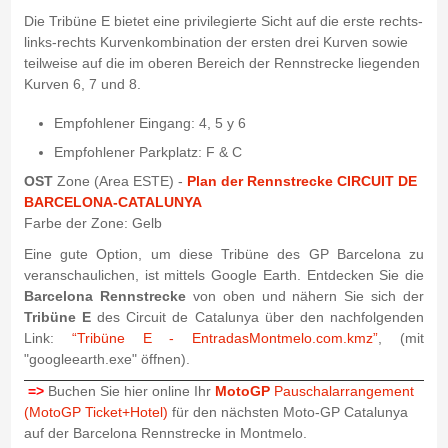
Die Tribüne E bietet eine privilegierte Sicht auf die erste rechts-
links-rechts Kurvenkombination der ersten drei Kurven sowie
teilweise auf die im oberen Bereich der Rennstrecke liegenden
Kurven 6, 7 und 8.
Empfohlener Eingang: 4, 5 y 6
Empfohlener Parkplatz: F & C
OST
Zone (Area ESTE) -
Plan der Rennstrecke CIRCUIT DE
BARCELONA-CATALUNYA
Farbe der Zone: Gelb
Eine gute Option, um diese Tribüne des GP Barcelona zu
veranschaulichen, ist mittels Google Earth. Entdecken Sie die
Barcelona Rennstrecke
von oben und nähern Sie sich der
Tribüne E
des Circuit de Catalunya über den nachfolgenden
Link:
“Tribüne E - EntradasMontmelo.com.kmz”
, (mit
"googleearth.exe" öffnen).
=>
Buchen Sie hier online Ihr
MotoGP
Pauschalarrangement
(MotoGP Ticket+Hotel)
für den nächsten Moto-GP Catalunya
auf der Barcelona Rennstrecke in Montmelo.