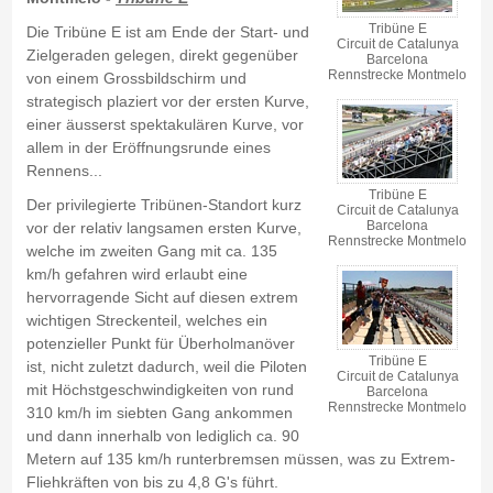
Tribüne E
Die Tribüne E ist am Ende der Start- und
Circuit de Catalunya
Zielgeraden gelegen, direkt gegenüber
Barcelona
Rennstrecke Montmelo
von einem Grossbildschirm und
strategisch plaziert vor der ersten Kurve,
einer äusserst spektakulären Kurve, vor
allem in der Eröffnungsrunde eines
Rennens...
Tribüne E
Der privilegierte Tribünen-Standort kurz
Circuit de Catalunya
Barcelona
vor der relativ langsamen ersten Kurve,
Rennstrecke Montmelo
welche im zweiten Gang mit ca. 135
km/h gefahren wird erlaubt eine
hervorragende Sicht auf diesen extrem
wichtigen Streckenteil, welches ein
potenzieller Punkt für Überholmanöver
Tribüne E
ist, nicht zuletzt dadurch, weil die Piloten
Circuit de Catalunya
mit Höchstgeschwindigkeiten von rund
Barcelona
Rennstrecke Montmelo
310 km/h im siebten Gang ankommen
und dann innerhalb von lediglich ca. 90
Metern auf 135 km/h runterbremsen müssen, was zu Extrem-
Fliehkräften von bis zu 4,8 G's führt.