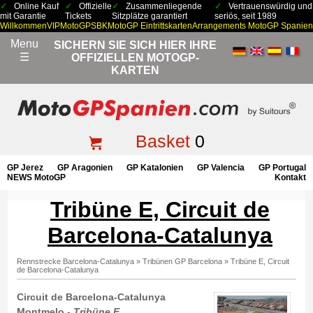
Online Kauf
Offizielle
Zusammenliegende
Vertrauenswürdig und
mit Garantie
Tickets
Sitzplätze garantiert
seriös, seit 1989
Willkommen
VIP
MotoGP
SBK
MotoGP Eintrittskarten
Arrangements MotoGP Spanien
Menu
SICHERN SIE SICH HIER IHRE
☰
OFFIZIELLEN MOTOGP-
KARTEN
Basket
0
GP Jerez
GP Aragonien
GP Katalonien
GP Valencia
GP Portugal
NEWS MotoGP
Kontakt
Tribüne E, Circuit de
Barcelona-Catalunya
Rennstrecke Barcelona-Catalunya
»
Tribünen GP Barcelona
»
Tribüne E, Circuit
de Barcelona-Catalunya
Circuit de Barcelona-Catalunya
Montmelo -
Tribüne E