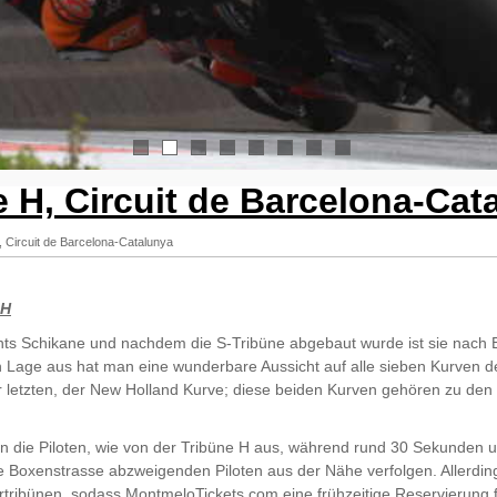
1
2
3
4
5
6
7
8
e H, Circuit de Barcelona-Cat
, Circuit de Barcelona-Catalunya
 H
rechts Schikane und nachdem die S-Tribüne abgebaut wurde ist sie nach B
en Lage aus hat man eine wunderbare Aussicht auf alle sieben Kurven
letzten, der New Holland Kurve; diese beiden Kurven gehören zu den S
n die Piloten, wie von der Tribüne H aus, während rund 30 Sekunden 
e Boxenstrasse abzweigenden Piloten aus der Nähe verfolgen. Allerding
tribünen, sodass MontmeloTickets.com eine frühzeitige Reservierung f