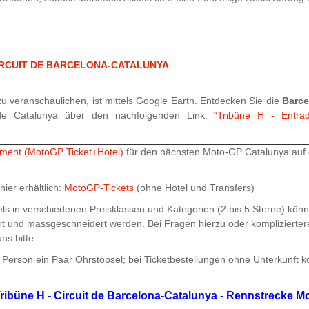
 CIRCUIT DE BARCELONA-CATALUNYA
u veranschaulichen, ist mittels Google Earth. Entdecken Sie die
Barce
 de Catalunya über den nachfolgenden Link:
“Tribüne H - Entra
ment (MotoGP Ticket+Hotel)
für den nächsten Moto-GP Catalunya auf 
ier erhältlich:
MotoGP-Tickets
(ohne Hotel und Transfers)
 in verschiedenen Preisklassen und Kategorien (2 bis 5 Sterne) könn
iert und massgeschneidert werden. Bei Fragen hierzu oder komplizierter
ns bitte.
Person ein Paar Ohrstöpsel; bei Ticketbestellungen ohne Unterkunft k
Tribüne H - Circuit de Barcelona-Catalunya - Rennstrecke 