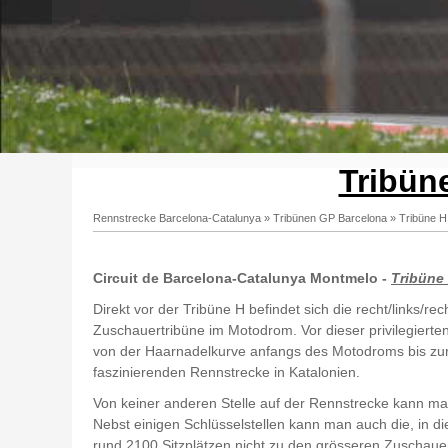
Tribün
Rennstrecke Barcelona-Catalunya
»
Tribünen GP Barcelona
»
Tribüne H
Circuit de Barcelona-Catalunya Montmelo -
Tribüne
Direkt vor der Tribüne H befindet sich die recht/links/
Zuschauertribüne im Motodrom. Vor dieser privilegiert
von der Haarnadelkurve anfangs des Motodroms bis zur 
faszinierenden Rennstrecke in Katalonien.
Von keiner anderen Stelle auf der Rennstrecke kann ma
Nebst einigen Schlüsselstellen kann man auch die, in di
rund 2100 Sitzplätzen nicht zu den grösseren Zuschauer