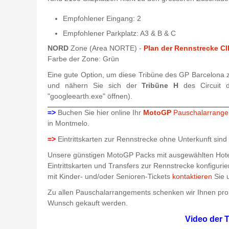
Empfohlener Eingang: 2
Empfohlener Parkplatz: A3 & B & C
NORD
Zone (Area NORTE) -
Plan der Rennstrecke
Farbe der Zone: Grün
Eine gute Option, um diese Tribüne des GP Barcelona z
und nähern Sie sich der
Tribüne H
des Circuit
"googleearth.exe" öffnen).
=>
Buchen Sie hier online Ihr
MotoGP
Pauschalarrange
in Montmelo.
=>
Eintrittskarten zur Rennstrecke ohne Unterkunft sind h
Unsere günstigen MotoGP Packs mit ausgewählten Hotels
Eintrittskarten und Transfers zur Rennstrecke konfigur
mit Kinder- und/oder Senioren-Tickets
kontaktieren
Sie u
Zu allen Pauschalarrangements schenken wir Ihnen pro 
Wunsch gekauft werden.
Video der 