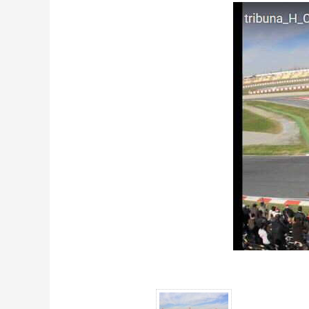
Tribüne H, Circuit de Barcelona-Catalunya - Gallerie 4