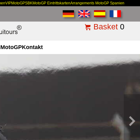
men
VIP
MotoGP
SBK
MotoGP Eintrittskarten
Arrangements MotoGP Spanien
Basket
0
MotoGP
Kontakt