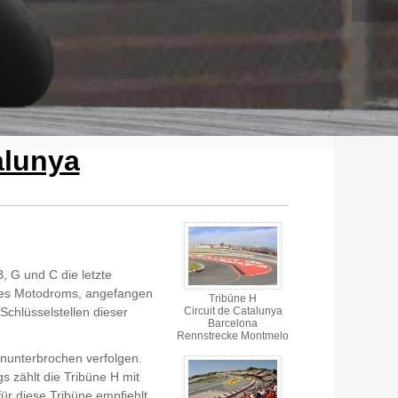
alunya
, G und C die letzte
 des Motodroms, angefangen
Tribüne H
chlüsselstellen dieser
Circuit de Catalunya
Barcelona
Rennstrecke Montmelo
ununterbrochen verfolgen.
s zählt die Tribüne H mit
ür diese Tribüne empfiehlt.