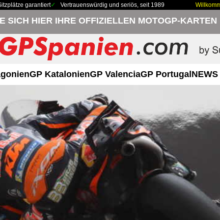
zplätze garantiert
Vertrauenswürdig und seriös, seit 1989
Willkom
IE SICH HIER IHRE OFFIZIELLEN MOTOGP-KARTEN
gonien
GP Katalonien
GP Valencia
GP Portugal
NEWS 