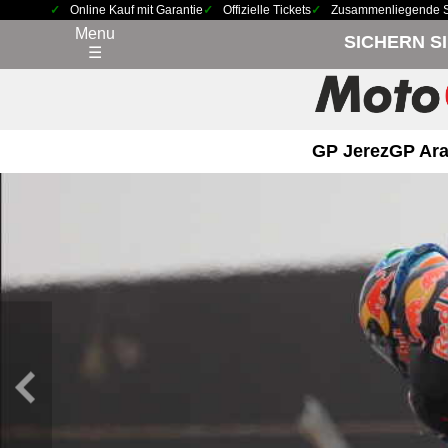
Online Kauf mit Garantie
Offizielle Tickets
Zusammenliegende Sit
Menu
SICHERN S
☰
GP Jerez
GP Ara