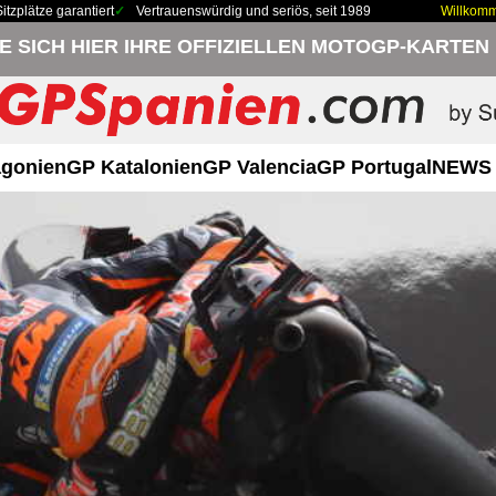
zplätze garantiert
Vertrauenswürdig und seriös, seit 1989
Willkom
IE SICH HIER IHRE OFFIZIELLEN MOTOGP-KARTEN
gonien
GP Katalonien
GP Valencia
GP Portugal
NEWS 