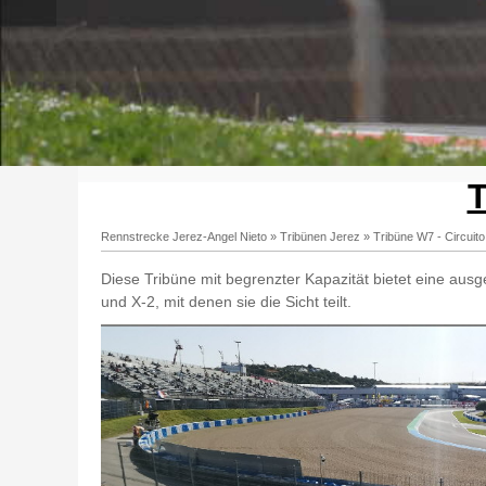
T
Rennstrecke Jerez-Angel Nieto
»
Tribünen Jerez
»
Tribüne W7 - Circuit
Diese Tribüne mit begrenzter Kapazität bietet eine ausg
und X-2, mit denen sie die Sicht teilt.