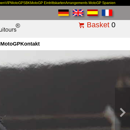
men
VIP
MotoGP
SBK
MotoGP Eintrittskarten
Arrangements MotoGP Spanien
Basket
0
MotoGP
Kontakt