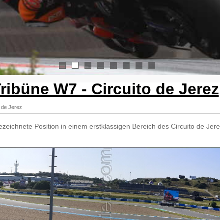
1
2
3
4
5
6
7
8
ribüne W7 - Circuito de Jerez
o de Jerez
ezeichnete Position in einem erstklassigen Bereich des Circuito de Jer