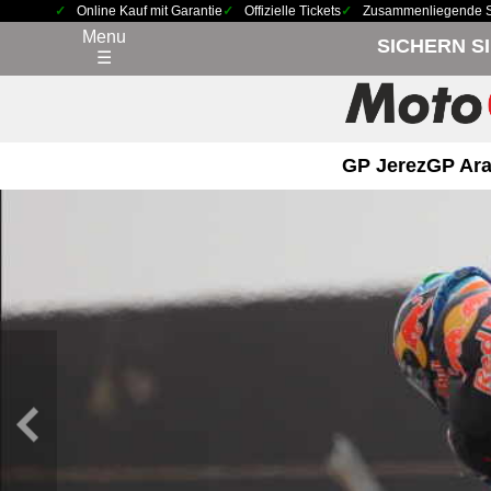
Online Kauf mit Garantie
Offizielle Tickets
Zusammenliegende Sit
Menu
SICHERN S
☰
GP Jerez
GP Ara